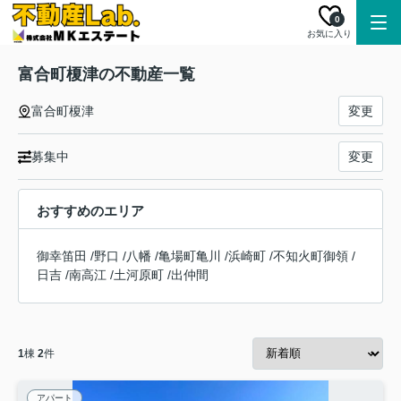
0
お気に入り
富合町榎津の不動産一覧
富合町榎津
変更
募集中
変更
おすすめのエリア
御幸笛田
/
野口
/
八幡
/
亀場町亀川
/
浜崎町
/
不知火町御領
/
日吉
/
南高江
/
土河原町
/
出仲間
1
棟
2
件
アパート