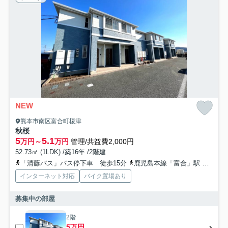
NEW
熊本市南区富合町榎津
秋桜
5
5.1
万円～
万円
管理/共益費2,000円
52.73㎡ (1LDK) /築16年 /2階建
「清藤バス」バス停下車 徒歩15分
鹿児島本線「富合」駅 徒歩16分
インターネット対応
バイク置場あり
募集中の部屋
2階
5万円