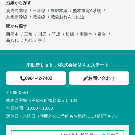
沿線から探す
鹿児島本線
三角線
豊肥本線
熊本市電A系統
九州新幹線
肥薩線
肥薩おれんじ鉄道
駅から探す
西熊本
三角
川尻
平成
松橋
南熊本
富合
新八代
八代
宇土
不動産Ｌａｂ．/株式会社ＭＫエステート
0964-42-7402
お問い合わせ
〒869-0551
熊本県宇城市不知火町御領335-1 101
営業時間：
10:00～18:00
定休日：
水曜日（時間外のご予約もお気軽にご相談下さい♪）