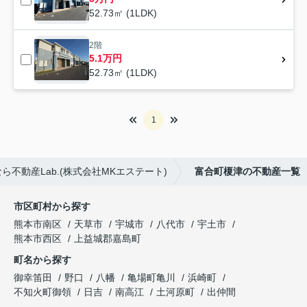
52.73㎡ (1LDK)
2階
5.1万円
52.73㎡ (1LDK)
1
不動産Lab.(株式会社MKエステート)
富合町榎津の不動産一覧
市区町村から探す
熊本市南区
天草市
宇城市
八代市
宇土市
熊本市西区
上益城郡嘉島町
町名から探す
御幸笛田
野口
八幡
亀場町亀川
浜崎町
不知火町御領
日吉
南高江
土河原町
出仲間