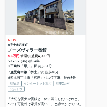
NEW
宇土市
宮庄町
ノーズヴィラ一番館
4.6
万円
管理/共益費4,000円
50.78㎡ (3K) /築24年
三角線
「
緑川
」駅 徒歩31分
鹿児島本線
「
宇土
」駅 徒歩46分
熊本県宇土市「宮庄」バス停下車 徒歩5分
駐輪場
インターネット対応
駐車2台可
公共下水
「大切な愛犬や愛猫と一緒に暮らしたいけれど、
ペット可物件は家賃が高い…」と諦めかけていた