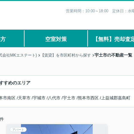
営業時間：10:00～18:00 定休日
い方
空室対策
【無料】売却査
宇土市の不動産一覧
式会社MKエステート)
【賃貸】を市区町村から探す
すすめのエリア
本市南区
/
天草市
/
宇城市
/
八代市
/
宇土市
/
熊本市西区
/
上益城郡嘉島町
件
アパート