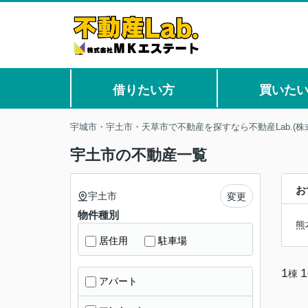
借りたい方
買いた
宇城市・宇土市・天草市で不動産を探すなら不動産Lab.(株
宇土市の不動産一覧
お
宇土市
変更
物件種別
熊
居住用
駐車場
1
1
棟
アパート