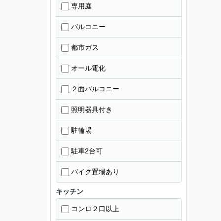
専用庭
バルコニー
都市ガス
オール電化
２面バルコニー
照明器具付き
駐輪場
駐車2台可
バイク置場あり
キッチン
コンロ２口以上