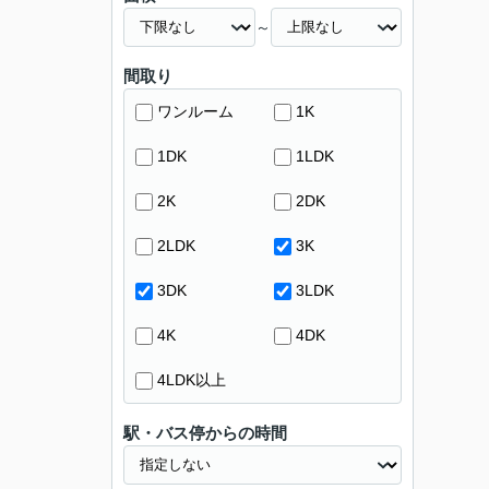
～
間取り
ワンルーム
1K
1DK
1LDK
2K
2DK
2LDK
3K
3DK
3LDK
4K
4DK
4LDK以上
駅・バス停からの時間