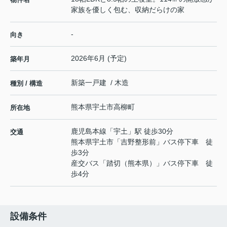
家族を優しく包む、収納だらけの家
-
向き
2026年6月 (予定)
築年月
新築一戸建 / 木造
種別 / 構造
熊本県
宇土市
高柳町
所在地
鹿児島本線
「
宇土
」駅 徒歩30分
交通
熊本県宇土市「吉野整形前」バス停下車 徒
歩3分
産交バス「踏切（熊本県）」バス停下車 徒
歩4分
設備条件