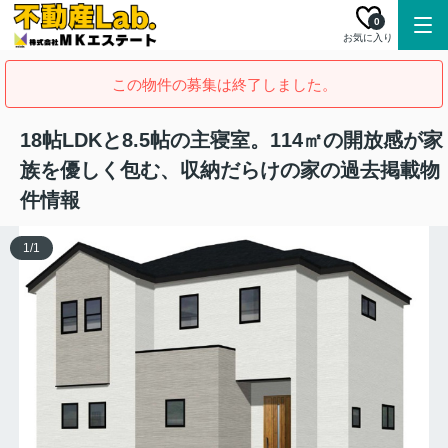
0
お気に入り
この物件の募集は終了しました。
18帖LDKと8.5帖の主寝室。114㎡の開放感が家
族を優しく包む、収納だらけの家の過去掲載物
件情報
1
/
1