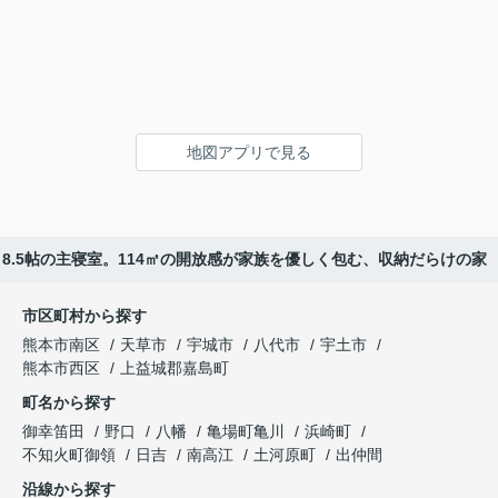
地図アプリで見る
Kと8.5帖の主寝室。114㎡の開放感が家族を優しく包む、収納だらけの家
市区町村から探す
熊本市南区
天草市
宇城市
八代市
宇土市
熊本市西区
上益城郡嘉島町
町名から探す
御幸笛田
野口
八幡
亀場町亀川
浜崎町
不知火町御領
日吉
南高江
土河原町
出仲間
沿線から探す