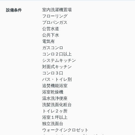
室内洗濯機置場
設備条件
フローリング
プロパンガス
公営水道
公共下水
電気有
ガスコンロ
コンロ２口以上
システムキッチン
対面式キッチン
コンロ３口
バス・トイレ別
追焚機能浴室
浴室乾燥機
温水洗浄便座
洗髪洗面化粧台
トイレ２ヶ所
浴室１坪以上
独立洗面台
ウォークインクロゼット