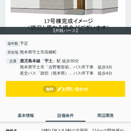
【外観パース】
予定
築年数
熊本県宇土市高柳町
所在地
鹿児島本線
「
宇土
」駅 徒歩30分
交通
熊本県宇土市「吉野整形前」バス停下車 徒歩3分
産交バス「踏切（熊本県）」バス停下車 徒歩4分
お問い合わせ
無料
基本情報
設備条件
周辺環境
18帖LDKと8.5帖の主寝室。114㎡の開放感が
物件名