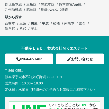
鹿児島本線
三角線
豊肥本線
熊本市電A系統
九州新幹線
肥薩線
肥薩おれんじ鉄道
駅から探す
西熊本
三角
川尻
平成
松橋
南熊本
富合
新八代
八代
宇土
不動産Ｌａｂ．/株式会社ＭＫエステート
0964-42-7402
お問い合わせ
〒869-0551
熊本県宇城市不知火町御領335-1 101
営業時間：
10:00～18:00
定休日：
水曜日（時間外のご予約もお気軽にご相談下さい♪）