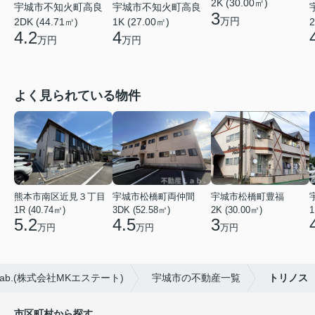
2K (30.00㎡)
宇城市不知火町高良
宇城市不知火町高良
3
万円
2DK (44.71㎡)
1K (27.00㎡)
2
4.2
4
万円
万円
よく見られている物件
熊本市南区近見３丁目
宇城市松橋町両仲間
宇城市松橋町豊福
1R (40.74㎡)
3DK (52.58㎡)
2K (30.00㎡)
1
5.2
4.5
3
万円
万円
万円
.(株式会社MKエステート)
宇城市の不動産一覧
トリノス
市区町村から探す