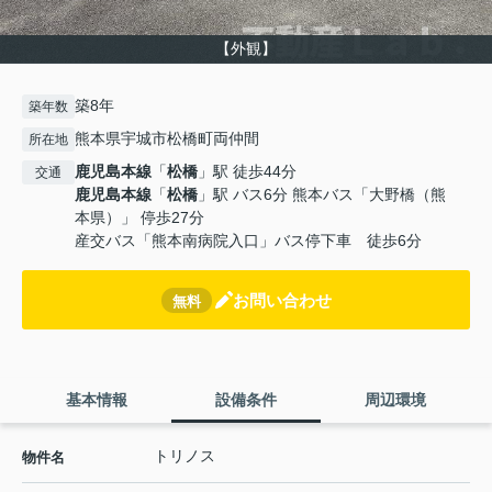
【外観】
築8年
築年数
熊本県宇城市松橋町両仲間
所在地
鹿児島本線
「
松橋
」駅 徒歩44分
交通
鹿児島本線
「
松橋
」駅 バス6分 熊本バス「大野橋（熊
本県）」 停歩27分
産交バス「熊本南病院入口」バス停下車 徒歩6分
お問い合わせ
無料
基本情報
設備条件
周辺環境
トリノス
物件名