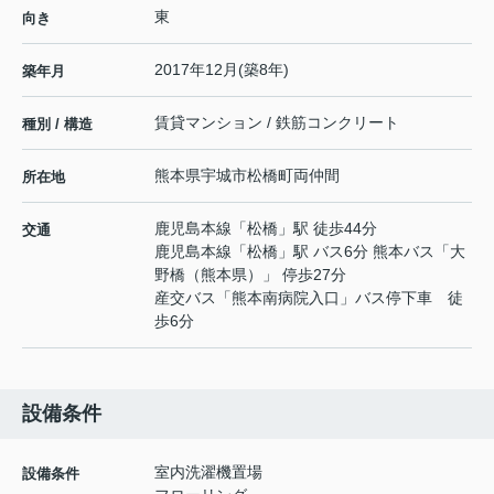
東
向き
2017年12月(築8年)
築年月
賃貸マンション / 鉄筋コンクリート
種別 / 構造
熊本県
宇城市
松橋町両仲間
所在地
鹿児島本線
「
松橋
」駅 徒歩44分
交通
鹿児島本線
「
松橋
」駅 バス6分 熊本バス「大
野橋（熊本県）」 停歩27分
産交バス「熊本南病院入口」バス停下車 徒
歩6分
設備条件
室内洗濯機置場
設備条件