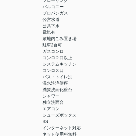
フローリング
バルコニー
プロパンガス
公営水道
公共下水
電気有
敷地内ごみ置き場
駐車2台可
ガスコンロ
コンロ２口以上
システムキッチン
コンロ３口
バス・トイレ別
温水洗浄便座
洗髪洗面化粧台
シャワー
独立洗面台
エアコン
シューズボックス
BS
インターネット対応
ネット使用料無料