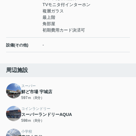
TVモニタ付インターホン
複層ガラス
最上階
角部屋
初期費用カード決済可
-
設備(その他)
周辺施設
スーパー
鮮ど市場 宇城店
597ｍ（8分）
コインランドリー
スーパーランドリーAQUA
598ｍ（8分）
小学校