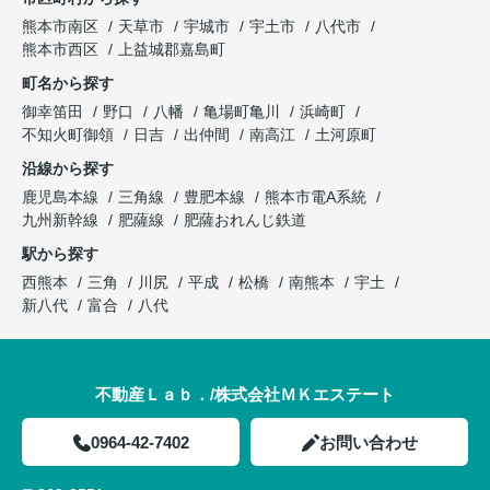
熊本市南区
天草市
宇城市
宇土市
八代市
熊本市西区
上益城郡嘉島町
町名から探す
御幸笛田
野口
八幡
亀場町亀川
浜崎町
不知火町御領
日吉
出仲間
南高江
土河原町
沿線から探す
鹿児島本線
三角線
豊肥本線
熊本市電A系統
九州新幹線
肥薩線
肥薩おれんじ鉄道
駅から探す
西熊本
三角
川尻
平成
松橋
南熊本
宇土
新八代
富合
八代
不動産Ｌａｂ．/株式会社ＭＫエステート
0964-42-7402
お問い合わせ