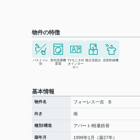
物件の特徴
バストイレ
室内洗濯機
TVモニタ付
独立洗面台
浴室乾燥機
別
置場
きインター
ホン
基本情報
物件名
フォーレス一吉 B
向き
南
種別/構造
アパート/軽量鉄骨
築年月
1999年1月（築27年）