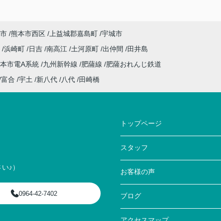
市
熊本市西区
上益城郡嘉島町
宇城市
田
浜崎町
日吉
南高江
土河原町
出仲間
田井島
本市電A系統
九州新幹線
肥薩線
肥薩おれんじ鉄道
富合
宇土
新八代
八代
田崎橋
トップページ
スタッフ
い♪）
お客様の声
0964-42-7402
ブログ
アクセスマップ