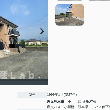
1999年1月(築27年)
築年
鹿児島本線
「
小川
」駅 徒歩27分
産交バス「小川橋（熊本県）」バス停