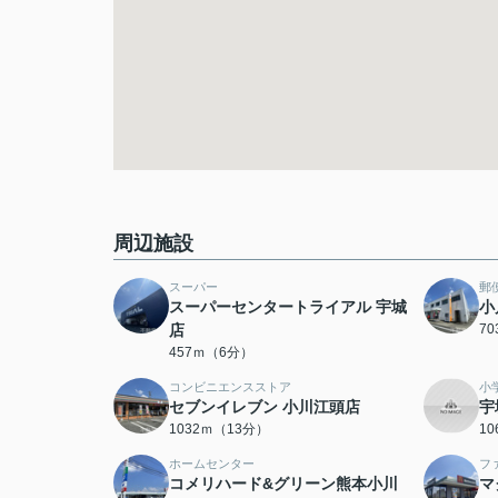
周辺施設
スーパー
郵
スーパーセンタートライアル 宇城
小
店
7
457ｍ（6分）
コンビニエンスストア
小
セブンイレブン 小川江頭店
宇
1032ｍ（13分）
1
ホームセンター
フ
コメリハード&グリーン熊本小川
マ