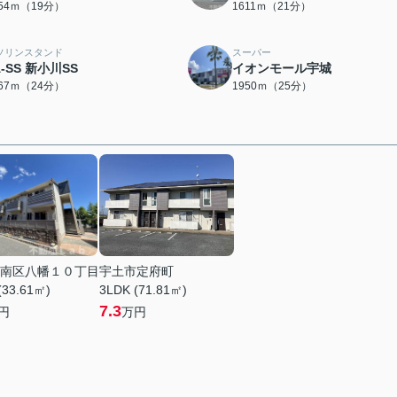
454ｍ（19分）
1611ｍ（21分）
ソリンスタンド
スーパー
A-SS 新小川SS
イオンモール宇城
867ｍ（24分）
1950ｍ（25分）
南区八幡１０丁目
宇土市定府町
(33.61㎡)
3LDK (71.81㎡)
7.3
円
万円