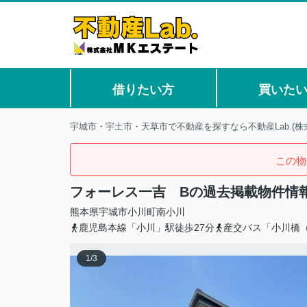
借りたい方
買いた
宇城市・宇土市・天草市で不動産を探すなら不動産Lab.(株
この物
フォーレス一吉 Bの過去掲載物件情
熊本県
宇城市
小川町南小川
鹿児島本線「小川」駅徒歩27分
産交バス「小川橋
1
/
3