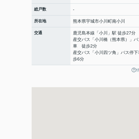
総戸数
-
所在地
熊本県
宇城市
小川町南小川
交通
鹿児島本線
「
小川
」駅 徒歩27分
産交バス「小川橋（熊本県）」バ
車 徒歩2分
産交バス「小川四ツ角」バス停下
歩6分