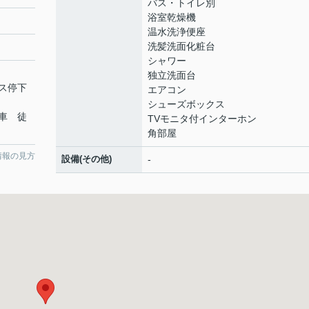
バス・トイレ別
浴室乾燥機
温水洗浄便座
洗髪洗面化粧台
シャワー
独立洗面台
ス停下
エアコン
シューズボックス
車 徒
TVモニタ付インターホン
角部屋
情報の見方
設備(その他)
-