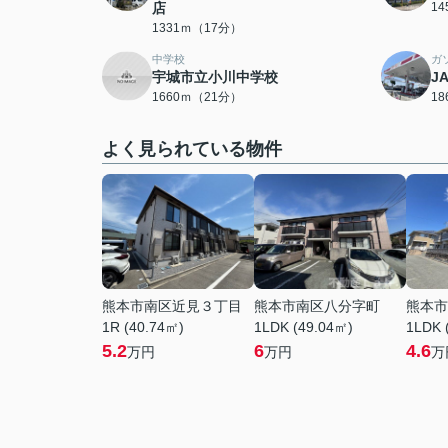
店
1
1331ｍ（17分）
中学校
ガ
宇城市立小川中学校
J
1660ｍ（21分）
1
よく見られている物件
熊本市南区近見３丁目
熊本市南区八分字町
熊本市
1R (40.74㎡)
1LDK (49.04㎡)
1LDK 
5.2
6
4.6
万円
万円
万