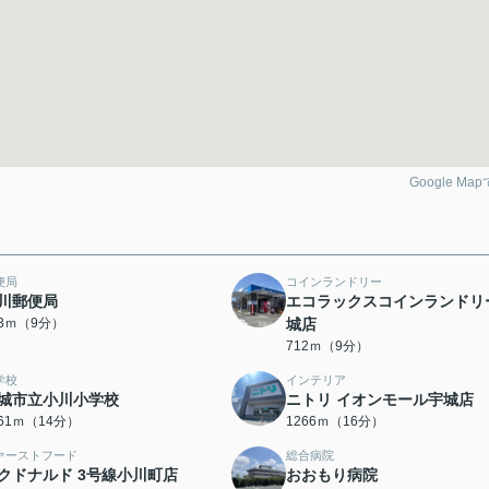
Google Ma
便局
コインランドリー
川郵便局
エコラックスコインランドリ
03ｍ（9分）
城店
712ｍ（9分）
学校
インテリア
城市立小川小学校
ニトリ イオンモール宇城店
061ｍ（14分）
1266ｍ（16分）
ァーストフード
総合病院
クドナルド 3号線小川町店
おおもり病院