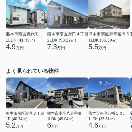
熊本市南区孫代町
熊本市南区野口４丁目
熊本市南区御幸笛田５
1LDK (41.43㎡)
2LDK (53.22㎡)
1LDK (35.30㎡)
4.9
7.3
5.5
万円
万円
万円
よく見られている物件
熊本市南区近見３丁目
熊本市南区八分字町
熊本市南区八幡１０丁目
1R (40.74㎡)
1LDK (49.04㎡)
1LDK (33.61㎡)
3
5.2
6
4.6
万円
万円
万円