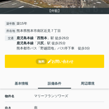
【外観】
築15年
築年数
熊本県熊本市南区近見７丁目
所在地
鹿児島本線
「
西熊本
」駅 徒歩26分
交通
鹿児島本線
「
川尻
」駅 徒歩25分
熊本都市バス「野越団地」バス停下車 徒歩3分
お問い合わせ
無料
基本情報
設備条件
周辺環境
マリーフランソワーズ
物件名
南
向き