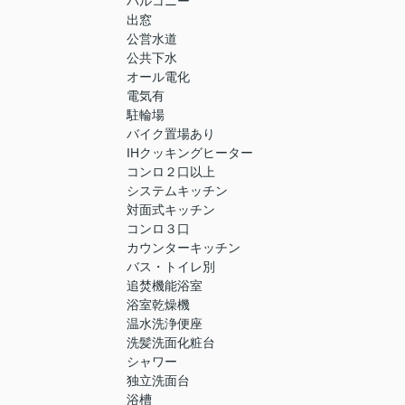
バルコニー
出窓
公営水道
公共下水
オール電化
電気有
駐輪場
バイク置場あり
IHクッキングヒーター
コンロ２口以上
システムキッチン
対面式キッチン
コンロ３口
カウンターキッチン
バス・トイレ別
追焚機能浴室
浴室乾燥機
温水洗浄便座
洗髪洗面化粧台
シャワー
独立洗面台
浴槽