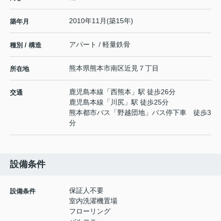
2010年11月(築15年)
築年月
アパート / 軽量鉄骨
種別 / 構造
熊本県
熊本市南区
近見
７丁目
所在地
鹿児島本線
「
西熊本
」駅 徒歩26分
交通
鹿児島本線
「
川尻
」駅 徒歩25分
熊本都市バス「野越団地」バス停下車 徒歩3
分
設備条件
保証人不要
設備条件
室内洗濯機置場
フローリング