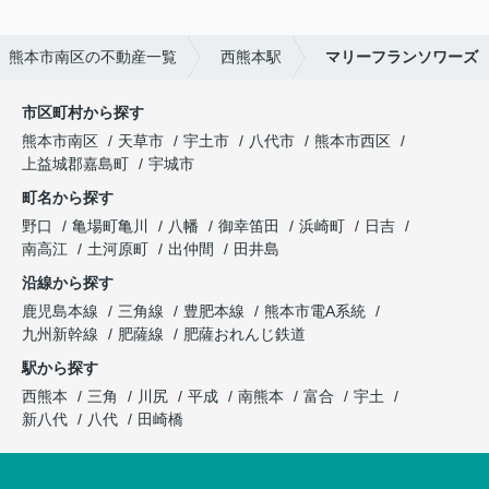
熊本市南区の不動産一覧
西熊本駅
マリーフランソワーズ
市区町村から探す
熊本市南区
天草市
宇土市
八代市
熊本市西区
上益城郡嘉島町
宇城市
町名から探す
野口
亀場町亀川
八幡
御幸笛田
浜崎町
日吉
南高江
土河原町
出仲間
田井島
沿線から探す
鹿児島本線
三角線
豊肥本線
熊本市電A系統
九州新幹線
肥薩線
肥薩おれんじ鉄道
駅から探す
西熊本
三角
川尻
平成
南熊本
富合
宇土
新八代
八代
田崎橋