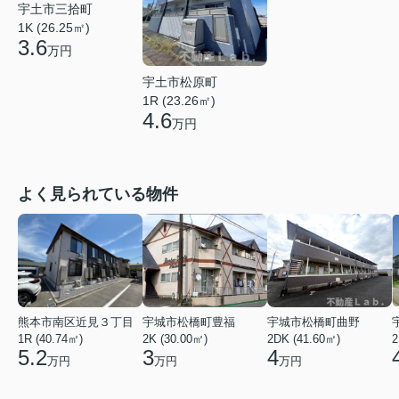
宇土市三拾町
1K (26.25㎡)
3.6
万円
宇土市松原町
1R (23.26㎡)
4.6
万円
よく見られている物件
熊本市南区近見３丁目
宇城市松橋町豊福
宇城市松橋町曲野
1R (40.74㎡)
2K (30.00㎡)
2DK (41.60㎡)
2
5.2
3
4
万円
万円
万円