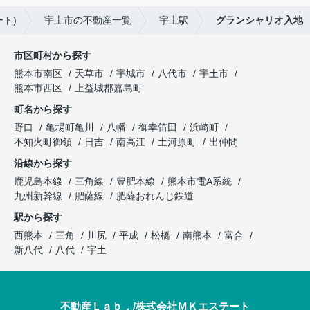
ト)
宇土市の不動産一覧
宇土駅
グランシャリオ入地
市区町村から探す
熊本市南区
天草市
宇城市
八代市
宇土市
熊本市西区
上益城郡嘉島町
町名から探す
野口
亀場町亀川
八幡
御幸笛田
浜崎町
不知火町御領
日吉
南高江
土河原町
出仲間
沿線から探す
鹿児島本線
三角線
豊肥本線
熊本市電A系統
九州新幹線
肥薩線
肥薩おれんじ鉄道
駅から探す
西熊本
三角
川尻
平成
松橋
南熊本
富合
新八代
八代
宇土
不動産Ｌａｂ．/株式会社ＭＫエステート