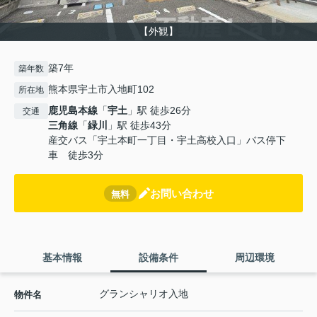
【外観】
築7年
築年数
熊本県宇土市入地町102
所在地
鹿児島本線
「
宇土
」駅 徒歩26分
交通
三角線
「
緑川
」駅 徒歩43分
産交バス「宇土本町一丁目・宇土高校入口」バス停下
車 徒歩3分
お問い合わせ
無料
基本情報
設備条件
周辺環境
グランシャリオ入地
物件名