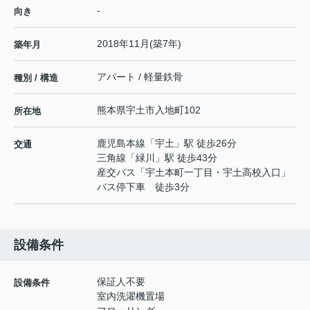
-
向き
2018年11月(築7年)
築年月
アパート / 軽量鉄骨
種別 / 構造
熊本県
宇土市
入地町
102
所在地
鹿児島本線
「
宇土
」駅 徒歩26分
交通
三角線
「
緑川
」駅 徒歩43分
産交バス「宇土本町一丁目・宇土高校入口」
バス停下車 徒歩3分
設備条件
保証人不要
設備条件
室内洗濯機置場