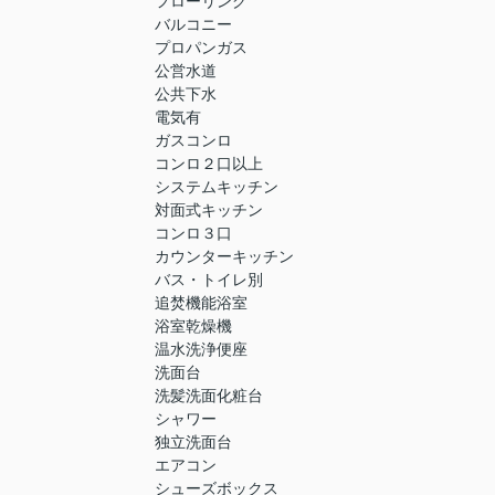
フローリング
バルコニー
プロパンガス
公営水道
公共下水
電気有
ガスコンロ
コンロ２口以上
システムキッチン
対面式キッチン
コンロ３口
カウンターキッチン
バス・トイレ別
追焚機能浴室
浴室乾燥機
温水洗浄便座
洗面台
洗髪洗面化粧台
シャワー
独立洗面台
エアコン
シューズボックス