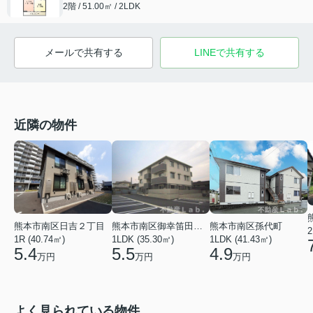
2階 / 51.00㎡ / 2LDK
メールで共有する
LINEで共有する
近隣の物件
熊本市南区日吉２丁目
熊本市南区御幸笛田５丁目
熊本市南区孫代町
2
1R (40.74㎡)
1LDK (35.30㎡)
1LDK (41.43㎡)
5.4
5.5
4.9
万円
万円
万円
よく見られている物件