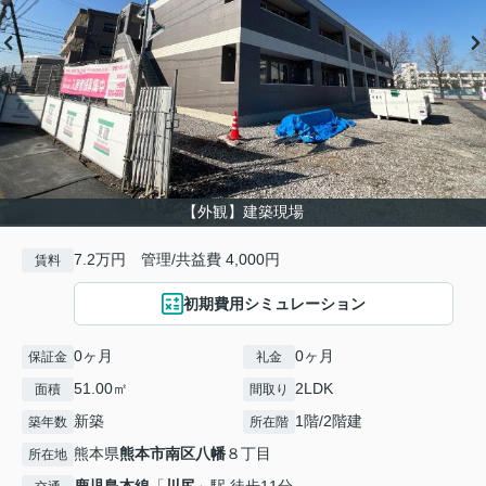
【外観】建築現場
7.2万円 管理/共益費 4,000円
賃料
初期費用シミュレーション
0ヶ月
0ヶ月
保証金
礼金
51.00㎡
2LDK
面積
間取り
新築
1階/2階建
築年数
所在階
熊本県
熊本市南区
八幡
８丁目
所在地