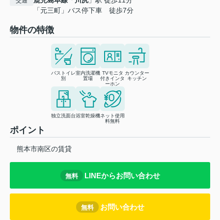
鹿児島本線
「
川尻
」駅 徒歩11分
交通
「元三町」バス停下車 徒歩7分
物件の特徴
バストイレ
室内洗濯機
TVモニタ
カウンター
別
置場
付きインタ
キッチン
ーホン
独立洗面台
浴室乾燥機
ネット使用
料無料
ポイント
熊本市南区の賃貸
LINEからお問い合わせ
無料
お問い合わせ
無料