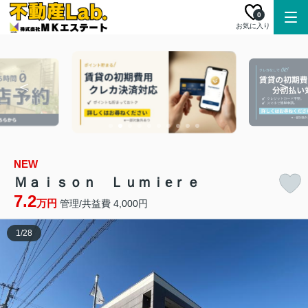
0
お気に入り
NEW
Ｍａｉｓｏｎ Ｌｕｍｉeｒｅ
7.2
万円
管理/共益費 4,000円
1
/
28