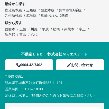
沿線から探す
鹿児島本線
三角線
豊肥本線
熊本市電A系統
九州新幹線
肥薩線
肥薩おれんじ鉄道
駅から探す
西熊本
三角
川尻
平成
松橋
南熊本
宇土
新八代
富合
八代
不動産Ｌａｂ．/株式会社ＭＫエステート
0964-42-7402
お問い合わせ
〒869-0551
熊本県宇城市不知火町御領335-1 101
営業時間：
10:00～18:00
定休日：
水曜日（時間外のご予約もお気軽にご相談下さい♪）