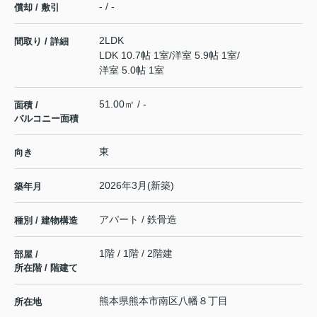
- / -
償却 / 敷引
2LDK
間取り / 詳細
LDK 10.7帖 1室
/
洋室 5.9帖 1室
/
洋室 5.0帖 1室
51.00㎡ / -
面積 /
バルコニー面積
東
向き
2026年3月(新築)
築年月
アパート / 鉄骨造
種別 / 建物構造
1階 / 1階 / 2階建
部屋 /
所在階 / 階建て
熊本県
熊本市南区
八幡
８丁目
所在地