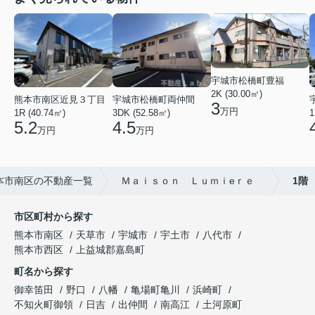
宇城市松橋町豊福
2K (30.00㎡)
熊本市南区近見３丁目
宇城市松橋町両仲間
3
万円
1R (40.74㎡)
3DK (52.58㎡)
1
5.2
4.5
万円
万円
本市南区の不動産一覧
Ｍａｉｓｏｎ Ｌｕｍｉeｒｅ
1階
市区町村から探す
熊本市南区
天草市
宇城市
宇土市
八代市
熊本市西区
上益城郡嘉島町
町名から探す
御幸笛田
野口
八幡
亀場町亀川
浜崎町
不知火町御領
日吉
出仲間
南高江
土河原町