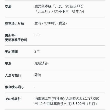
鹿児島本線
「
川尻
」駅 徒歩11分
交通
「元三町」バス停下車 徒歩7分
空有 / 3,300円 (税込)
駐車場 / 月額
- / -
更新料 /
更新事務手数料
2年
契約期間
完成済み
現況
即時
入居可能日
-
敷金積み増し
消毒施工料(当社扱)(入居時のみ):1万7,050
その他条件
円 ２台目駐車場(1ヵ月):3,300円（月額）