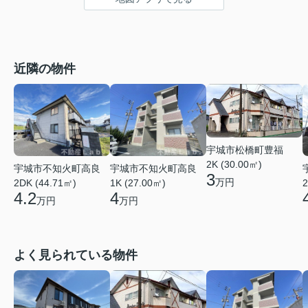
近隣の物件
宇城市松橋町豊福
2K (30.00㎡)
宇城市不知火町高良
宇城市不知火町高良
3
万円
2DK (44.71㎡)
1K (27.00㎡)
2
4.2
4
万円
万円
よく見られている物件