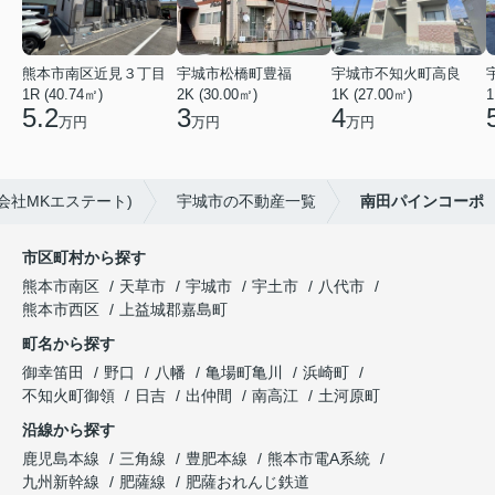
熊本市南区近見３丁目
宇城市松橋町豊福
宇城市不知火町高良
1R (40.74㎡)
2K (30.00㎡)
1K (27.00㎡)
1
5.2
3
4
万円
万円
万円
会社MKエステート)
宇城市の不動産一覧
南田パインコーポ
市区町村から探す
熊本市南区
天草市
宇城市
宇土市
八代市
熊本市西区
上益城郡嘉島町
町名から探す
御幸笛田
野口
八幡
亀場町亀川
浜崎町
不知火町御領
日吉
出仲間
南高江
土河原町
沿線から探す
鹿児島本線
三角線
豊肥本線
熊本市電A系統
九州新幹線
肥薩線
肥薩おれんじ鉄道