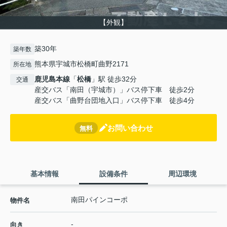
【外観】
築30年
築年数
熊本県宇城市松橋町曲野2171
所在地
鹿児島本線
「
松橋
」駅 徒歩32分
交通
産交バス「南田（宇城市）」バス停下車 徒歩2分
産交バス「曲野台団地入口」バス停下車 徒歩4分
お問い合わせ
無料
基本情報
設備条件
周辺環境
南田パインコーポ
物件名
-
向き