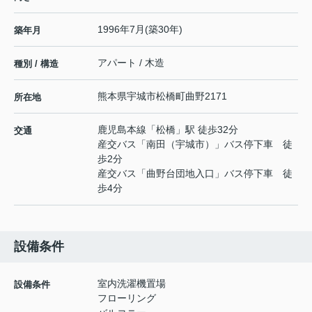
1996年7月(築30年)
築年月
アパート / 木造
種別 / 構造
熊本県
宇城市
松橋町曲野
2171
所在地
鹿児島本線
「
松橋
」駅 徒歩32分
交通
産交バス「南田（宇城市）」バス停下車 徒
歩2分
産交バス「曲野台団地入口」バス停下車 徒
歩4分
設備条件
室内洗濯機置場
設備条件
フローリング