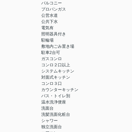
バルコニー
プロパンガス
公営水道
公共下水
電気有
照明器具付き
駐輪場
敷地内ごみ置き場
駐車2台可
ガスコンロ
コンロ２口以上
システムキッチン
対面式キッチン
コンロ３口
カウンターキッチン
バス・トイレ別
温水洗浄便座
洗面台
洗髪洗面化粧台
シャワー
独立洗面台