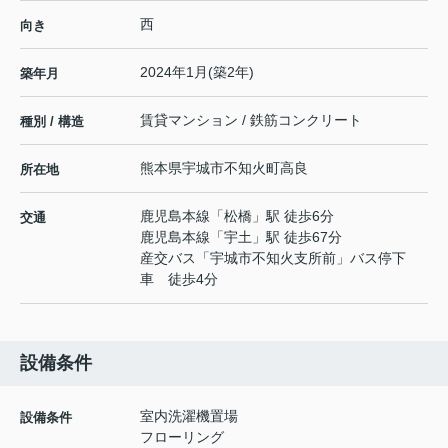
西
向き
2024年1月(築2年)
築年月
賃貸マンション / 鉄筋コンクリート
種別 / 構造
熊本県
宇城市
不知火町高良
所在地
鹿児島本線
「
松橋
」駅 徒歩6分
交通
鹿児島本線
「
宇土
」駅 徒歩67分
産交バス「宇城市不知火支所前」バス停下
車 徒歩4分
設備条件
室内洗濯機置場
設備条件
フローリング