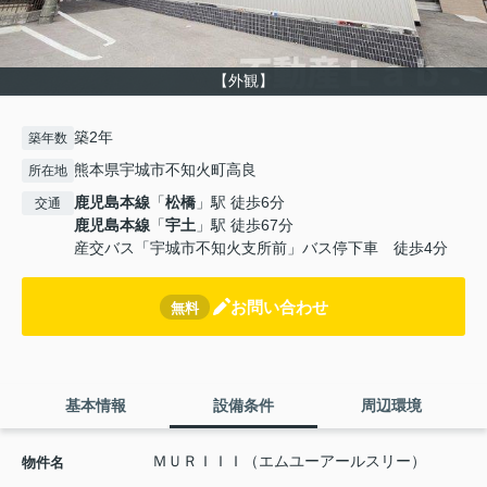
【外観】
築2年
築年数
熊本県宇城市不知火町高良
所在地
鹿児島本線
「
松橋
」駅 徒歩6分
交通
鹿児島本線
「
宇土
」駅 徒歩67分
産交バス「宇城市不知火支所前」バス停下車 徒歩4分
お問い合わせ
無料
基本情報
設備条件
周辺環境
ＭＵＲＩＩＩ（エムユーアールスリー）
物件名