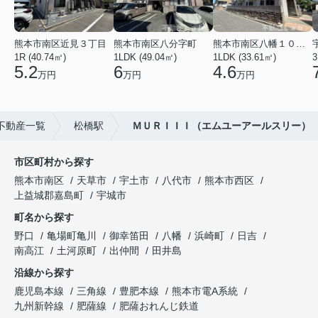
熊本市南区近見３丁目
熊本市南区八分字町
熊本市南区八幡１０丁目
1R (40.74㎡)
1LDK (49.04㎡)
1LDK (33.61㎡)
3
5.2
6
4.6
万円
万円
万円
不動産一覧
松橋駅
ＭＵＲＩＩＩ（エムユーアールスリー）
市区町村から探す
熊本市南区
天草市
宇土市
八代市
熊本市西区
上益城郡嘉島町
宇城市
町名から探す
野口
亀場町亀川
御幸笛田
八幡
浜崎町
日吉
南高江
土河原町
出仲間
田井島
沿線から探す
鹿児島本線
三角線
豊肥本線
熊本市電A系統
九州新幹線
肥薩線
肥薩おれんじ鉄道