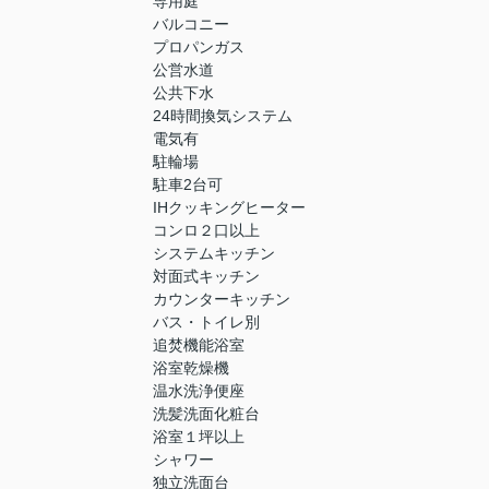
専用庭
バルコニー
プロパンガス
公営水道
公共下水
24時間換気システム
電気有
駐輪場
駐車2台可
IHクッキングヒーター
コンロ２口以上
システムキッチン
対面式キッチン
カウンターキッチン
バス・トイレ別
追焚機能浴室
浴室乾燥機
温水洗浄便座
洗髪洗面化粧台
浴室１坪以上
シャワー
独立洗面台