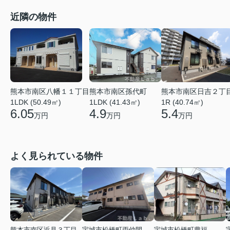
近隣の物件
熊本市南区八幡１１丁目
熊本市南区孫代町
熊本市南区日吉２丁
1LDK (50.49㎡)
1LDK (41.43㎡)
1R (40.74㎡)
6.05
4.9
5.4
万円
万円
万円
よく見られている物件
熊本市南区近見３丁目
宇城市松橋町両仲間
宇城市松橋町豊福