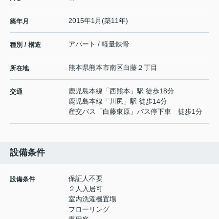
2015年1月(築11年)
築年月
アパート / 軽量鉄骨
種別 / 構造
熊本県
熊本市南区
白藤
２丁目
所在地
鹿児島本線
「
西熊本
」駅 徒歩18分
交通
鹿児島本線
「
川尻
」駅 徒歩14分
産交バス「白藤東原」バス停下車 徒歩1分
設備条件
保証人不要
設備条件
２人入居可
室内洗濯機置場
フローリング