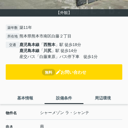
【外観】
築11年
築年数
熊本県熊本市南区白藤２丁目
所在地
鹿児島本線
「
西熊本
」駅 徒歩18分
交通
鹿児島本線
「
川尻
」駅 徒歩14分
産交バス「白藤東原」バス停下車 徒歩1分
お問い合わせ
無料
基本情報
設備条件
周辺環境
シャーメゾン ラ・シャンテ
物件名
南
向き