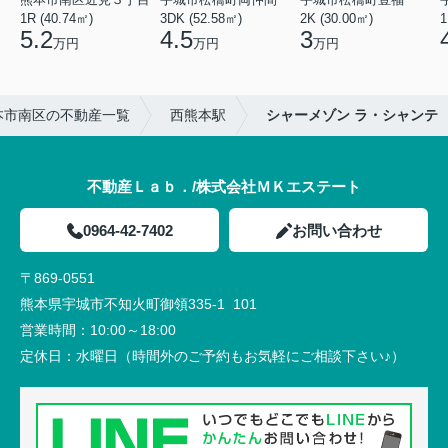
1R (40.74㎡)
3DK (52.58㎡)
2K (30.00㎡)
1
5.2
4.5
3
万円
万円
万円
本市南区の不動産一覧
西熊本駅
シャーメゾン ラ・シャンテ
不動産Ｌａｂ．/株式会社ＭＫエステート
0964-42-7402
お問い合わせ
〒869-0551
熊本県宇城市不知火町御領335-1 101
営業時間：
10:00～18:00
定休日：
水曜日（時間外のご予約もお気軽にご相談下さい♪）