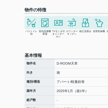
物件の特徴
バストイレ
室内洗濯機
TVモニタ付
カウンター
独立洗面台
浴室乾燥機
別
置場
きインター
キッチン
ホン
基本情報
物件名
D-ROOM天草
向き
南
種別/構造
アパート/軽量鉄骨
築年月
2025年1月（築1年）
総戸数
-