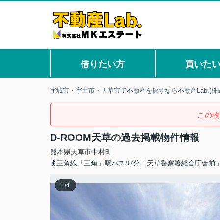
借りたい方
買いた
宇城市・宇土市・天草市で不動産を探すなら不動産Lab.(株
この物
D-ROOM天草の過去掲載物件情報
熊本県
天草市
中村町
三角線「三角」駅バス87分「天草警察署総合庁舎前」
1
/
4