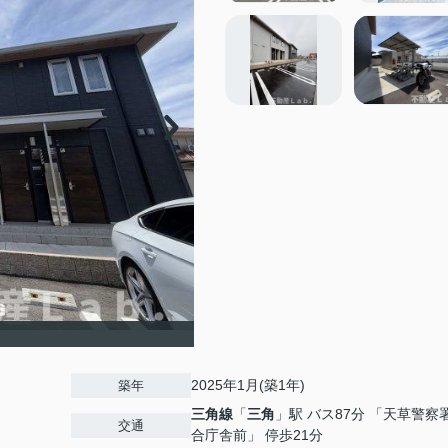
2025年1月(築1年)
築年
三角線
「
三角
」駅 バス87分 「天草警察
交通
合庁舎前」 停歩21分