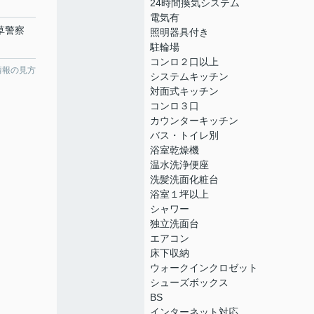
24時間換気システム
電気有
草警察
照明器具付き
駐輪場
コンロ２口以上
情報の見方
システムキッチン
対面式キッチン
コンロ３口
カウンターキッチン
バス・トイレ別
浴室乾燥機
温水洗浄便座
洗髪洗面化粧台
浴室１坪以上
シャワー
独立洗面台
エアコン
床下収納
ウォークインクロゼット
シューズボックス
BS
インターネット対応