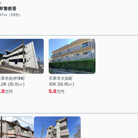
察
草警察署
467ｍ（19分）
天草市佐伊津町
天草市大浜町
LDK (35.91㎡)
3DK (56.85㎡)
.8
5.8
万円
万円