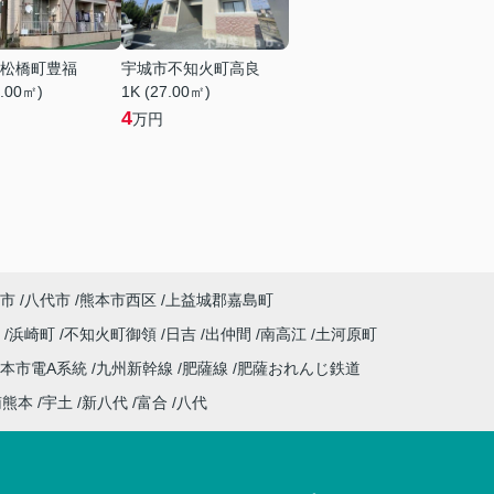
松橋町豊福
宇城市不知火町高良
0.00㎡)
1K (27.00㎡)
4
万円
市
八代市
熊本市西区
上益城郡嘉島町
川
浜崎町
不知火町御領
日吉
出仲間
南高江
土河原町
本市電A系統
九州新幹線
肥薩線
肥薩おれんじ鉄道
南熊本
宇土
新八代
富合
八代