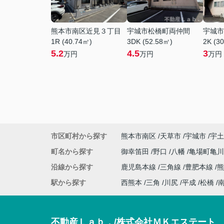
熊本市南区近見３丁目
宇城市松橋町両仲間
宇城市
1R (40.74㎡)
3DK (52.58㎡)
2K (3
5.2
4.5
3
万円
万円
万円
市区町村から探す
熊本市南区
天草市
宇城市
宇土
町名から探す
御幸笛田
野口
八幡
亀場町亀
沿線から探す
鹿児島本線
三角線
豊肥本線
熊
駅から探す
西熊本
三角
川尻
平成
松橋
不動産Ｌａｂ．/株式会社ＭＫエステート