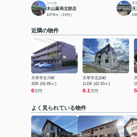
その他
警
木山薬局北部店
天
1078ｍ（14分）
1
近隣の物件
天草市古川町
天草市北浜町
3DK (56.85㎡)
1LDK (42.93㎡)
1
6
6.1
5
万円
万円
よく見られている物件