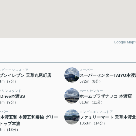
Google Ma
ンビニエンスストア
スーパー
ブンイレブン 天草丸尾町店
スーパーセンターTAIYO本渡
04ｍ（7分）
572ｍ（8分）
ソリンスタンド
ホームセンター
.Drive本渡SS
ホームプラザナフコ 本渡店
03ｍ（9分）
813ｍ（11分）
ーパー
コンビニエンスストア
A本渡五和 本渡五和農協 グリー
ファミリーマート 天草本渡
トップ本渡
1053ｍ（14分）
73ｍ（13分）