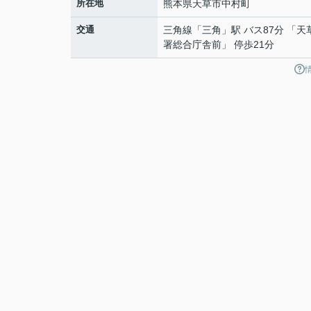
所在地
熊本県
天草市
中村町
交通
三角線
「
三角
」駅 バス87分 「天
署総合庁舎前」 停歩21分