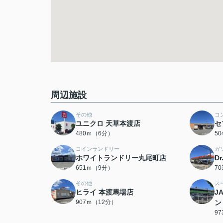
周辺施設
その他
コ
ユニクロ 天草本渡店
セ
480ｍ（6分）
5
コインランドリー
ガ
ホワイトランドリー丸尾町店
Dr
651ｍ（9分）
7
その他
ス
ヒライ 本渡馬場店
J
907ｍ（12分）
ン
9