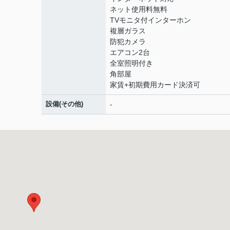
ネット使用料無料
TVモニタ付インターホン
複層ガラス
防犯カメラ
エアコン2台
全室照明付き
角部屋
家賃+初期費用カード決済可
設備(その他)
-