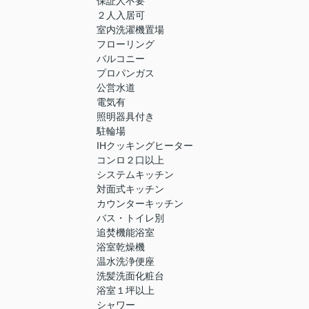
保証人不要
２人入居可
室内洗濯機置場
フローリング
バルコニー
プロパンガス
公営水道
電気有
照明器具付き
駐輪場
IHクッキングヒーター
コンロ２口以上
システムキッチン
対面式キッチン
カウンターキッチン
バス・トイレ別
追焚機能浴室
浴室乾燥機
温水洗浄便座
洗髪洗面化粧台
浴室１坪以上
シャワー