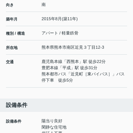
南
向き
2015年8月(築11年)
築年月
アパート / 軽量鉄骨
種別 / 構造
熊本県
熊本市南区
近見
３丁目12-3
所在地
鹿児島本線
「
西熊本
」駅 徒歩22分
交通
豊肥本線
「
平成
」駅 徒歩31分
熊本都市バス「近見町［東バイパス］」バス
停下車 徒歩5分
設備条件
陽当り良好
設備条件
閑静な住宅地