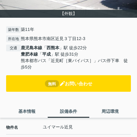
【外観】
築11年
築年数
熊本県熊本市南区近見３丁目12-3
所在地
鹿児島本線
「
西熊本
」駅 徒歩22分
交通
豊肥本線
「
平成
」駅 徒歩31分
熊本都市バス「近見町［東バイパス］」バス停下車 徒
歩5分
お問い合わせ
無料
基本情報
設備条件
周辺環境
ユイマール近見
物件名