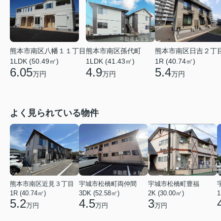
熊本市南区八幡１１丁目
熊本市南区孫代町
熊本市南区日吉２丁
1LDK (50.49㎡)
1LDK (41.43㎡)
1R (40.74㎡)
6.05
4.9
5.4
万円
万円
万円
よく見られている物件
熊本市南区近見３丁目
宇城市松橋町両仲間
宇城市松橋町豊福
1R (40.74㎡)
3DK (52.58㎡)
2K (30.00㎡)
1
5.2
4.5
3
万円
万円
万円