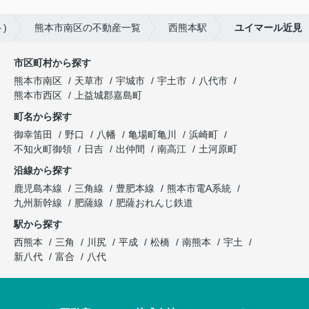
)
熊本市南区の不動産一覧
西熊本駅
ユイマール近見
市区町村から探す
熊本市南区
天草市
宇城市
宇土市
八代市
熊本市西区
上益城郡嘉島町
町名から探す
御幸笛田
野口
八幡
亀場町亀川
浜崎町
不知火町御領
日吉
出仲間
南高江
土河原町
沿線から探す
鹿児島本線
三角線
豊肥本線
熊本市電A系統
九州新幹線
肥薩線
肥薩おれんじ鉄道
駅から探す
西熊本
三角
川尻
平成
松橋
南熊本
宇土
新八代
富合
八代