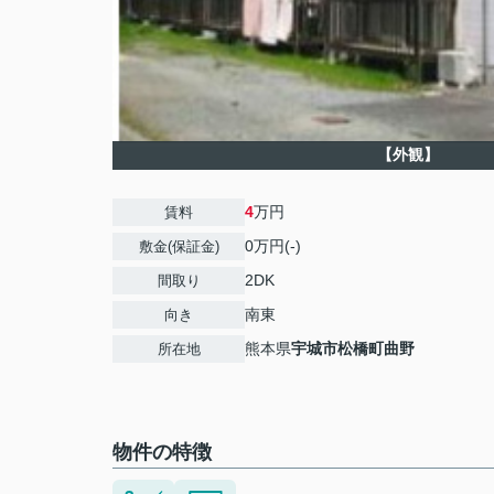
【外観】
4
万円
賃料
0万円(-)
敷金(保証金)
2DK
間取り
南東
向き
熊本県
宇城市
松橋町曲野
所在地
物件の特徴