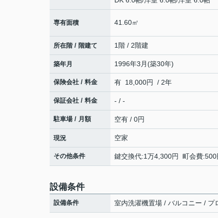
41.60㎡
専有面積
1階 / 2階建
所在階 / 階建て
1996年3月(築30年)
築年月
保険会社 / 料金
有 18,000円 / 2年
保証会社 / 料金
- / -
駐車場 / 月額
空有 / 0円
空家
現況
その他条件
鍵交換代:1万4,300円 町会費:5
設備条件
設備条件
室内洗濯機置場 / バルコニー / 