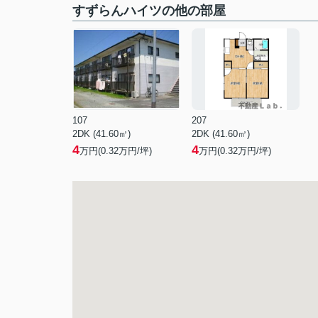
すずらんハイツの他の部屋
107
207
2DK (41.60㎡)
2DK (41.60㎡)
4
4
万円(
0.32
万円/坪)
万円(
0.32
万円/坪)