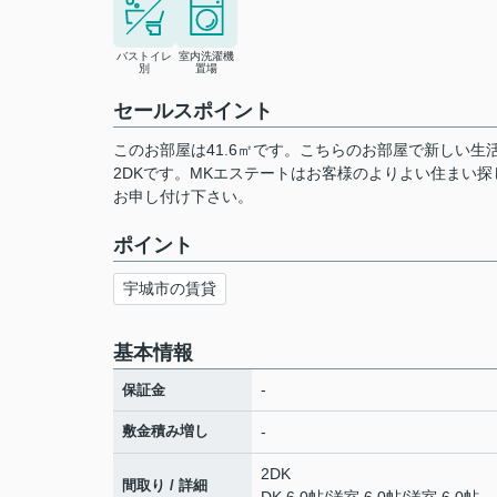
バストイレ
室内洗濯機
別
置場
セールスポイント
このお部屋は41.6㎡です。こちらのお部屋で新しい
2DKです。MKエステートはお客様のよりよい住まい
お申し付け下さい。
ポイント
宇城市の賃貸
基本情報
-
保証金
敷金積み増し
-
2DK
間取り / 詳細
DK 6.0帖
/
洋室 6.0帖
/
洋室 6.0帖