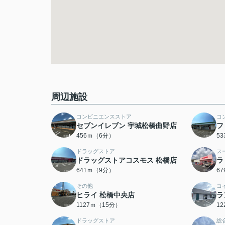
周辺施設
コンビニエンスストア
コ
セブンイレブン 宇城松橋曲野店
フ
456ｍ（6分）
5
ドラッグストア
ス
ドラッグストアコスモス 松橋店
ラ
641ｍ（9分）
6
その他
コ
ヒライ 松橋中央店
ラ
1127ｍ（15分）
1
ドラッグストア
総