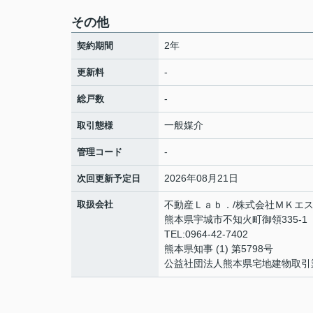
その他
2年
契約期間
-
更新料
-
総戸数
一般媒介
取引態様
-
管理コード
2026年08月21日
次回更新予定日
取扱会社
不動産Ｌａｂ．/株式会社ＭＫエ
熊本県宇城市不知火町御領335-1 
TEL:0964-42-7402
熊本県知事 (1) 第5798号
公益社団法人熊本県宅地建物取引