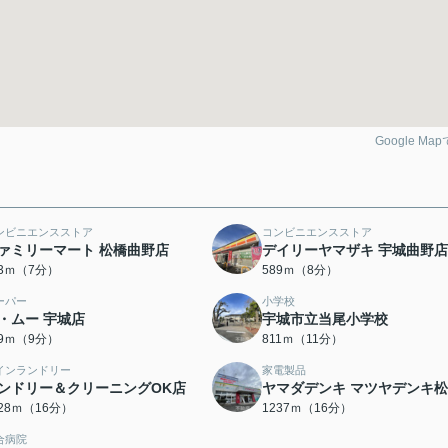
Google Ma
ンビニエンスストア
コンビニエンスストア
ァミリーマート 松橋曲野店
デイリーヤマザキ 宇城曲野店
33ｍ（7分）
589ｍ（8分）
ーパー
小学校
・ムー 宇城店
宇城市立当尾小学校
79ｍ（9分）
811ｍ（11分）
インランドリー
家電製品
ンドリー＆クリーニングOK店
ヤマダデンキ マツヤデンキ
228ｍ（16分）
1237ｍ（16分）
合病院