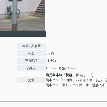
-
管理 / 共益費
0万円
礼金
41.60㎡
専有面積
1996年3月(築30年)
築年月
鹿児島本線
「
松橋
」駅 徒歩33分
熊本バス「中曲野」バス停下車 徒歩3
交通
熊本バス「曲野」バス停下車 徒歩7分