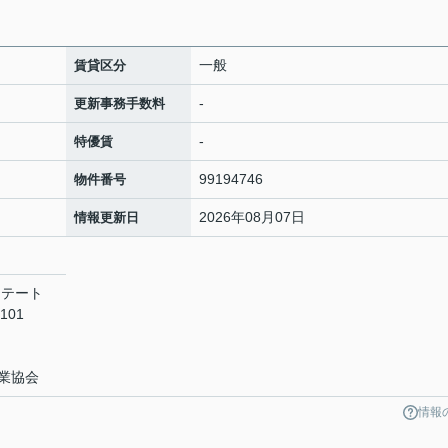
一般
賃貸区分
-
更新事務手数料
-
特優賃
99194746
物件番号
2026年08月07日
情報更新日
ステート
101
業協会
情報