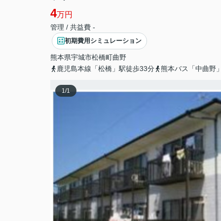
4
万円
管理 / 共益費 -
初期費用シミュレーション
熊本県
宇城市
松橋町曲野
鹿児島本線「松橋」駅徒歩33分
熊本バス「中曲野
1
/
1