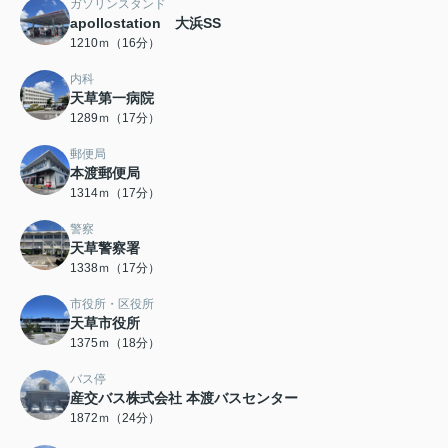
ガソリンスタンド
apollostation 大浜SS
1210ｍ（16分）
内科
天草第一病院
1289ｍ（17分）
郵便局
本渡郵便局
1314ｍ（17分）
警察
天草警察署
1338ｍ（17分）
市役所・区役所
天草市役所
1375ｍ（18分）
バス停
産交バス株式会社 本渡バスセンター
1872ｍ（24分）