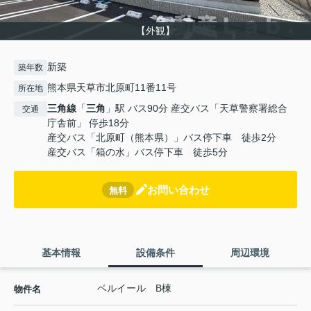
【外観】
新築
築年数
熊本県天草市北原町11番11号
所在地
三角線
「
三角
」駅 バス90分 産交バス「天草警察署総合
交通
庁舎前」 停歩18分
産交バス「北原町（熊本県）」バス停下車 徒歩2分
産交バス「箱の水」バス停下車 徒歩5分
お問い合わせ
無料
基本情報
設備条件
周辺環境
ベルイール B棟
物件名