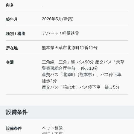
-
向き
2026年5月(新築)
築年月
アパート / 軽量鉄骨
種別 / 構造
熊本県
天草市
北原町
11番11号
所在地
三角線
「
三角
」駅 バス90分 産交バス「天草
交通
警察署総合庁舎前」 停歩18分
産交バス「北原町（熊本県）」バス停下車
徒歩2分
産交バス「箱の水」バス停下車 徒歩5分
設備条件
ペット相談
設備条件