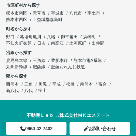
市区町村から探す
熊本市南区
天草市
宇城市
八代市
宇土市
熊本市西区
上益城郡嘉島町
町名から探す
野口
亀場町亀川
八幡
御幸笛田
浜崎町
不知火町御領
日吉
南高江
土河原町
出仲間
沿線から探す
鹿児島本線
三角線
豊肥本線
熊本市電A系統
九州新幹線
肥薩線
肥薩おれんじ鉄道
駅から探す
西熊本
三角
川尻
平成
松橋
南熊本
富合
新八代
八代
宇土
不動産Ｌａｂ．/株式会社ＭＫエステート
0964-42-7402
お問い合わせ