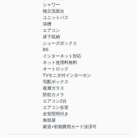
シャワー
独立洗面台
ユニットバス
浴槽
エアコン
床下収納
シューズボックス
BS
インターネット対応
ネット使用料無料
オートロック
TVモニタ付インターホン
宅配ボックス
複層ガラス
防犯カメラ
エアコン2台
エアコン全室
全室照明付き
角部屋
家賃+初期費用カード決済可