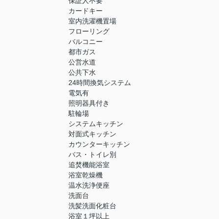
保証人不要
カードキー
室内洗濯機置場
フローリング
バルコニー
都市ガス
公営水道
公共下水
24時間換気システム
電気有
照明器具付き
駐輪場
システムキッチン
対面式キッチン
カウンターキッチン
バス・トイレ別
追焚機能浴室
浴室乾燥機
温水洗浄便座
洗面台
洗髪洗面化粧台
浴室１坪以上