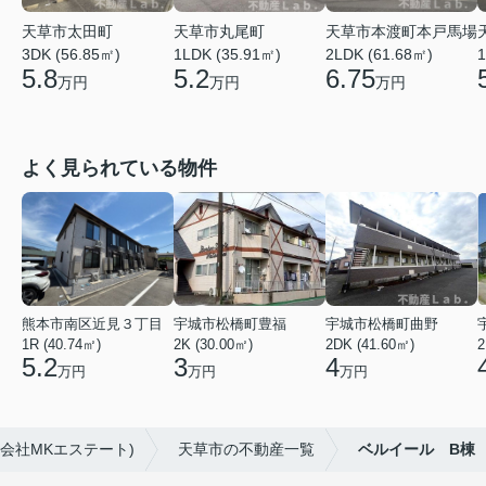
天草市本渡町本戸馬場
天草市太田町
天草市丸尾町
1
2LDK (61.68㎡)
3DK (56.85㎡)
1LDK (35.91㎡)
6.75
5.8
5.2
万円
万円
万円
よく見られている物件
熊本市南区近見３丁目
宇城市松橋町豊福
宇城市松橋町曲野
1R (40.74㎡)
2K (30.00㎡)
2DK (41.60㎡)
2
5.2
3
4
万円
万円
万円
会社MKエステート)
天草市の不動産一覧
ベルイール B棟