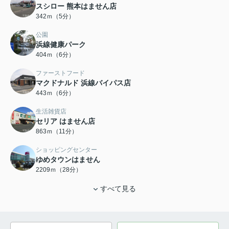
スシロー 熊本はません店
342ｍ（5分）
公園
浜線健康パーク
404ｍ（6分）
ファーストフード
マクドナルド 浜線バイパス店
443ｍ（6分）
生活雑貨店
セリア はません店
863ｍ（11分）
ショッピングセンター
ゆめタウンはません
2209ｍ（28分）
すべて見る