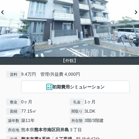
【外観】
9.4万円 管理/共益費 4,000円
賃料
初期費用シミュレーション
0ヶ月
1ヶ月
敷金
礼金
77.15㎡
3LDK
面積
間取り
築11年
3階/3階建
築年数
所在階
熊本県
熊本市南区
田井島
３丁目
所在地