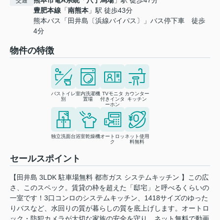
熊本市電A系統
「
八丁馬場
」駅 徒歩47分
交通
豊肥本線
「
南熊本
」駅 徒歩43分
熊本バス「田井島〔浜線バイパス〕」バス停下車 徒歩
4分
物件の特徴
バストイレ
室内洗濯機
TVモニタ
カウンター
別
置場
付きインタ
キッチン
ーホン
独立洗面台
浴室乾燥機
オートロッ
ネット使用
ク
料無料
セールスポイント
【田井島 3LDK 駐車場無料 都市ガス システムキッチン 】この広
さ、このスペック。賃貸の枠を超えた「邸宅」と呼べるくらいの
一室です！3口コンロのシステムキッチン、1418サイズのゆった
りバスなど、水回りの質が暮らしの質を底上げします。オートロ
ック・防犯カメラが大切な家族の安全を守り、ネット無料で動画