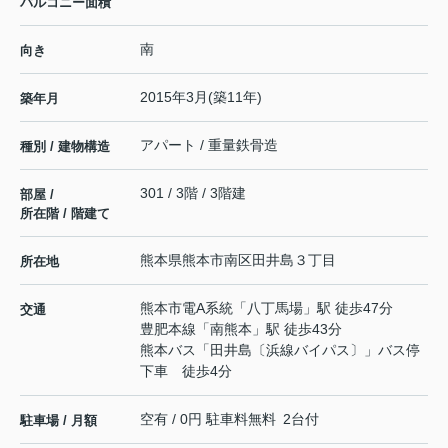
バルコニー面積
南
向き
2015年3月(築11年)
築年月
アパート / 重量鉄骨造
種別 / 建物構造
301 / 3階 / 3階建
部屋 /
所在階 / 階建て
熊本県
熊本市南区
田井島
３丁目
所在地
熊本市電A系統
「
八丁馬場
」駅 徒歩47分
交通
豊肥本線
「
南熊本
」駅 徒歩43分
熊本バス「田井島〔浜線バイパス〕」バス停
下車 徒歩4分
空有 / 0円 駐車料無料 2台付
駐車場 / 月額