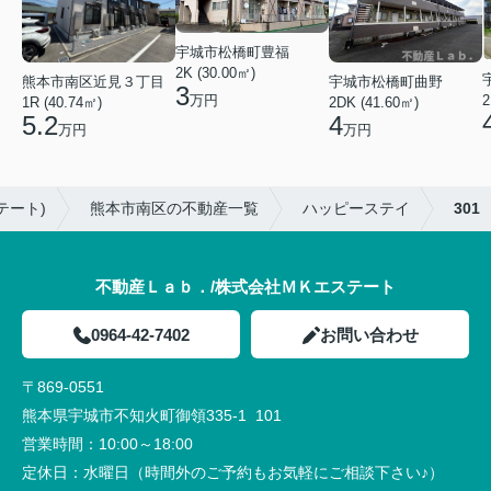
宇城市松橋町豊福
2K (30.00㎡)
熊本市南区近見３丁目
宇城市松橋町曲野
3
万円
2
1R (40.74㎡)
2DK (41.60㎡)
5.2
4
万円
万円
テート)
熊本市南区の不動産一覧
ハッピーステイ
301
不動産Ｌａｂ．/株式会社ＭＫエステート
0964-42-7402
お問い合わせ
〒869-0551
熊本県宇城市不知火町御領335-1 101
営業時間：
10:00～18:00
定休日：
水曜日（時間外のご予約もお気軽にご相談下さい♪）