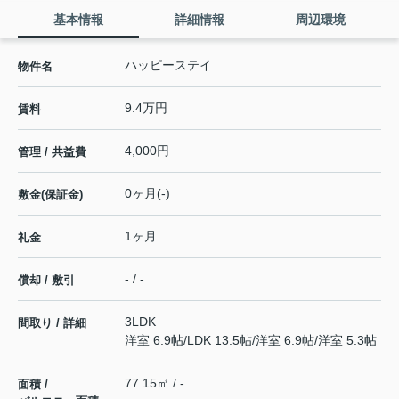
基本情報
詳細情報
周辺環境
ハッピーステイ
物件名
9.4万円
賃料
4,000円
管理 / 共益費
0ヶ月(-)
敷金(保証金)
1ヶ月
礼金
- / -
償却 / 敷引
3LDK
間取り / 詳細
洋室 6.9帖
/
LDK 13.5帖
/
洋室 6.9帖
/
洋室 5.3帖
77.15㎡ / -
面積 /