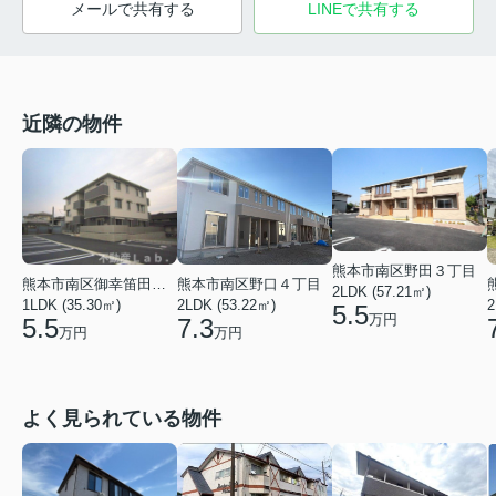
メールで共有する
LINEで共有する
近隣の物件
熊本市南区野田３丁目
熊本市南区御幸笛田５丁目
熊本市南区野口４丁目
2LDK (57.21㎡)
1LDK (35.30㎡)
2LDK (53.22㎡)
2
5.5
万円
5.5
7.3
万円
万円
よく見られている物件