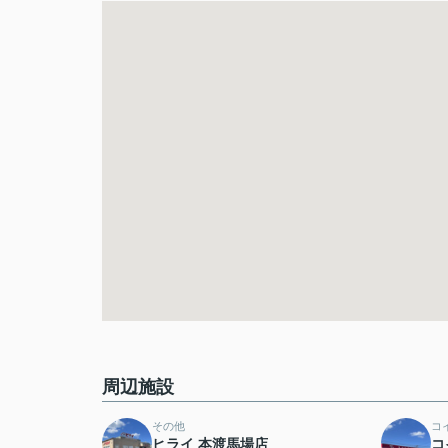
周辺施設
その他
コ
ヒライ 本渡馬場店
コ