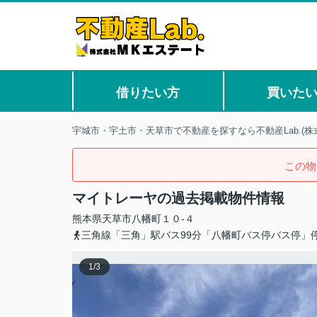
借りたい方
買いた
宇城市・宇土市・天草市で不動産を探すなら不動産Lab.(株
この物
マイトレーヤの過去掲載物件情報
熊本県
天草市
八幡町
１０-４
三角線「三角」駅バス99分「八幡町バス停バス停」
1
/
3