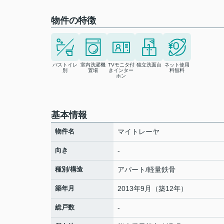
物件の特徴
バストイレ
室内洗濯機
TVモニタ付
独立洗面台
ネット使用
別
置場
きインター
料無料
ホン
基本情報
物件名
マイトレーヤ
向き
-
種別/構造
アパート/軽量鉄骨
築年月
2013年9月（築12年）
総戸数
-