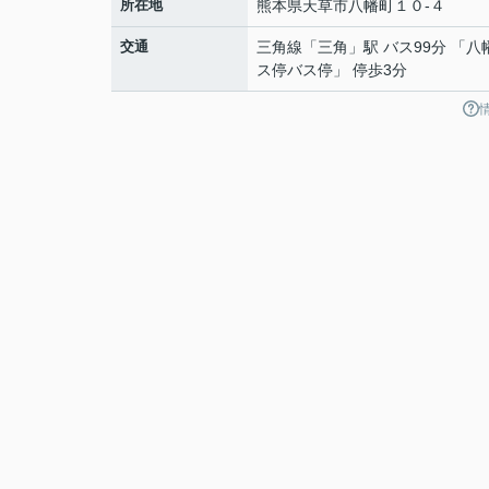
所在地
熊本県
天草市
八幡町
１０-４
交通
三角線
「
三角
」駅 バス99分 「八
ス停バス停」 停歩3分