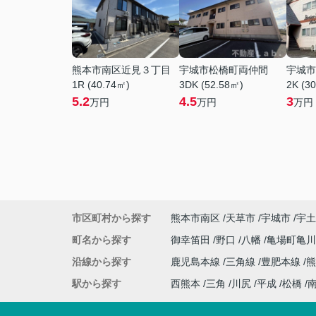
熊本市南区近見３丁目
宇城市松橋町両仲間
宇城市
1R (40.74㎡)
3DK (52.58㎡)
2K (3
5.2
4.5
3
万円
万円
万円
市区町村から探す
熊本市南区
天草市
宇城市
宇土
町名から探す
御幸笛田
野口
八幡
亀場町亀
沿線から探す
鹿児島本線
三角線
豊肥本線
熊
駅から探す
西熊本
三角
川尻
平成
松橋