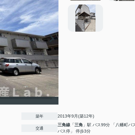
2013年9月(築12年)
築年
三角線
「
三角
」駅 バス99分 「八幡町バ
交通
バス停」 停歩3分