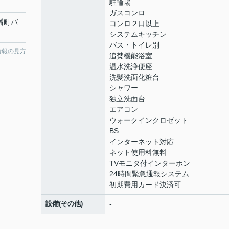
駐輪場
ガスコンロ
幡町バ
コンロ２口以上
システムキッチン
バス・トイレ別
情報の見方
追焚機能浴室
温水洗浄便座
洗髪洗面化粧台
シャワー
独立洗面台
エアコン
ウォークインクロゼット
BS
インターネット対応
ネット使用料無料
TVモニタ付インターホン
24時間緊急通報システム
初期費用カード決済可
設備(その他)
-