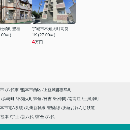
松橋町豊福
宇城市不知火町高良
0.00㎡)
1K (27.00㎡)
4
万円
市
八代市
熊本市西区
上益城郡嘉島町
川
浜崎町
不知火町御領
日吉
出仲間
南高江
土河原町
本市電A系統
九州新幹線
肥薩線
肥薩おれんじ鉄道
南熊本
宇土
新八代
富合
八代