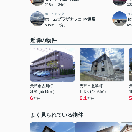
218ｍ（3分）
3
ホームセンター
コ
ホームプラザナフコ 本渡店
セ
505ｍ（7分）
6
近隣の物件
天草市古川町
天草市北浜町
3DK (56.85㎡)
1LDK (42.93㎡)
1
6
6.1
5
万円
万円
よく見られている物件