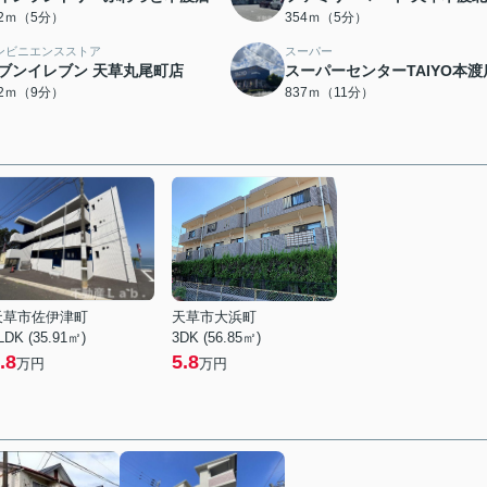
32ｍ（5分）
354ｍ（5分）
ンビニエンスストア
スーパー
ブンイレブン 天草丸尾町店
スーパーセンターTAIYO本渡
52ｍ（9分）
837ｍ（11分）
天草市佐伊津町
天草市大浜町
LDK (35.91㎡)
3DK (56.85㎡)
.8
5.8
万円
万円