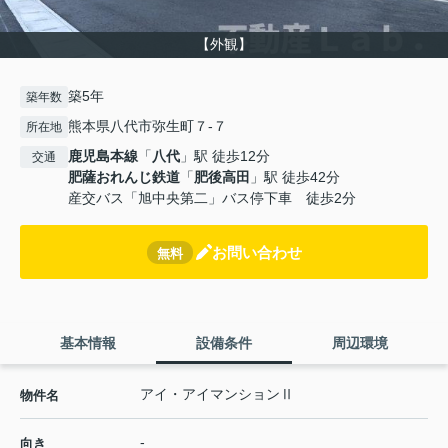
【外観】
築5年
築年数
熊本県八代市弥生町７-７
所在地
鹿児島本線
「
八代
」駅 徒歩12分
交通
肥薩おれんじ鉄道
「
肥後高田
」駅 徒歩42分
産交バス「旭中央第二」バス停下車 徒歩2分
お問い合わせ
無料
基本情報
設備条件
周辺環境
アイ・アイマンションⅡ
物件名
-
向き