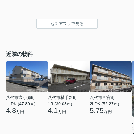
地図アプリで見る
近隣の物件
八代市高小原町
八代市横手新町
八代市西宮町
1LDK (47.80㎡)
1R (30.03㎡)
2LDK (52.27㎡)
4.8
4.1
5.75
万円
万円
万円
1