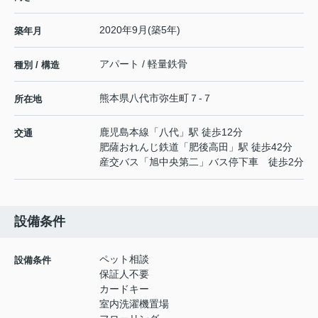
2020年9月(築5年)
築年月
アパート / 軽量鉄骨
種別 / 構造
熊本県
八代市
弥生町
７-７
所在地
鹿児島本線
「
八代
」駅 徒歩12分
交通
肥薩おれんじ鉄道
「
肥後高田
」駅 徒歩42分
産交バス「旭中央第二」バス停下車 徒歩2分
設備条件
ペット相談
設備条件
保証人不要
カードキー
室内洗濯機置場