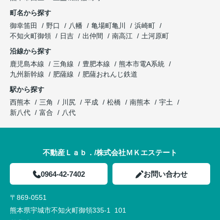
町名から探す
御幸笛田
野口
八幡
亀場町亀川
浜崎町
不知火町御領
日吉
出仲間
南高江
土河原町
沿線から探す
鹿児島本線
三角線
豊肥本線
熊本市電A系統
九州新幹線
肥薩線
肥薩おれんじ鉄道
駅から探す
西熊本
三角
川尻
平成
松橋
南熊本
宇土
新八代
富合
八代
不動産Ｌａｂ．/株式会社ＭＫエステート
0964-42-7402
お問い合わせ
〒869-0551
熊本県宇城市不知火町御領335-1 101