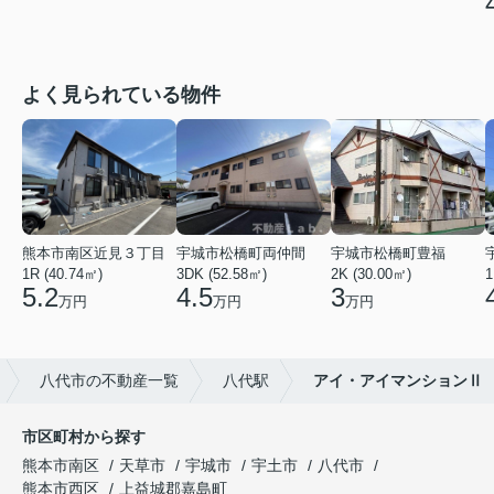
よく見られている物件
熊本市南区近見３丁目
宇城市松橋町両仲間
宇城市松橋町豊福
1R (40.74㎡)
3DK (52.58㎡)
2K (30.00㎡)
1
5.2
4.5
3
万円
万円
万円
八代市の不動産一覧
八代駅
アイ・アイマンションⅡ
市区町村から探す
熊本市南区
天草市
宇城市
宇土市
八代市
熊本市西区
上益城郡嘉島町