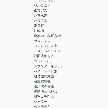
フローリング
バルコニー
都市ガス
公営水道
公共下水
電気有
駐輪場
敷地内ごみ置き場
ガスコンロ
コンロ２口以上
システムキッチン
対面式キッチン
コンロ３口
カウンターキッチン
バス・トイレ別
追焚機能浴室
浴室乾燥機
温水洗浄便座
洗髪洗面化粧台
浴室１坪以上
シャワー
独立洗面台