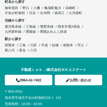
町名から探す
御幸笛田
野口
八幡
亀場町亀川
浜崎町
不知火町御領
日吉
出仲間
南高江
土河原町
沿線から探す
鹿児島本線
三角線
豊肥本線
熊本市電A系統
九州新幹線
肥薩線
肥薩おれんじ鉄道
駅から探す
西熊本
三角
川尻
平成
松橋
南熊本
宇土
新八代
富合
八代
不動産Ｌａｂ．/株式会社ＭＫエステート
0964-42-7402
お問い合わせ
〒869-0551
熊本県宇城市不知火町御領335-1 101
営業時間：
10:00～18:00