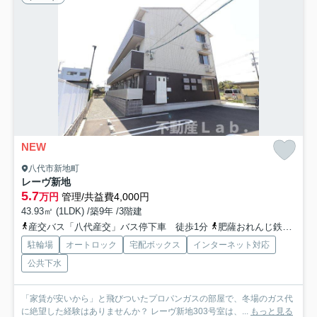
NEW
八代市新地町
レーヴ新地
5.7
万円
管理/共益費4,000円
43.93㎡ (1LDK) /築9年 /3階建
産交バス「八代産交」バス停下車 徒歩1分
肥薩おれんじ鉄道「肥後高田」駅 徒歩60分
駐輪場
オートロック
宅配ボックス
インターネット対応
公共下水
「家賃が安いから」と飛びついたプロパンガスの部屋で、冬場のガス代
に絶望した経験はありませんか？ レーヴ新地303号室は、...
もっと見る