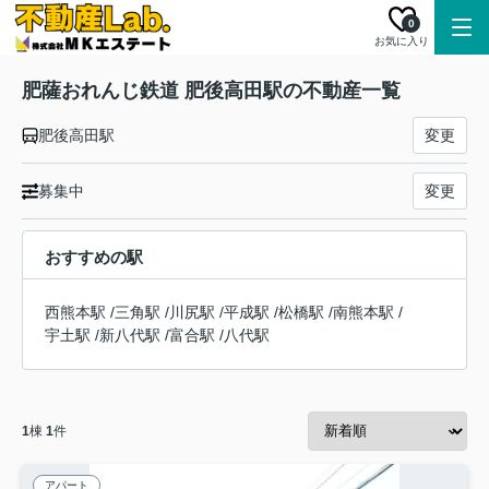
0
お気に入り
肥薩おれんじ鉄道 肥後高田駅の不動産一覧
肥後高田駅
変更
募集中
変更
おすすめの駅
西熊本駅
/
三角駅
/
川尻駅
/
平成駅
/
松橋駅
/
南熊本駅
/
宇土駅
/
新八代駅
/
富合駅
/
八代駅
1
棟
1
件
アパート