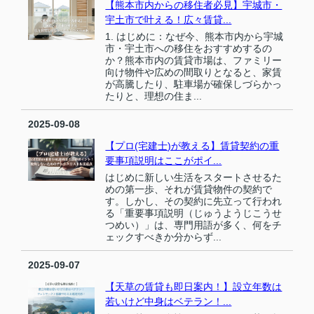
【熊本市内からの移住者必見】宇城市・
宇土市で叶える！広々賃貸...
1. はじめに：なぜ今、熊本市内から宇城
市・宇土市への移住をおすすめするの
か？熊本市内の賃貸市場は、ファミリー
向け物件や広めの間取りとなると、家賃
が高騰したり、駐車場が確保しづらかっ
たりと、理想の住ま...
2025-09-08
【プロ(宅建士)が教える】賃貸契約の重
要事項説明はここがポイ...
はじめに新しい生活をスタートさせるた
めの第一歩、それが賃貸物件の契約で
す。しかし、その契約に先立って行われ
る「重要事項説明（じゅうようじこうせ
つめい）」は、専門用語が多く、何をチ
ェックすべきか分からず...
2025-09-07
【天草の賃貸も即日案内！】設立年数は
若いけど中身はベテラン！...