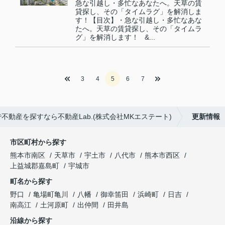
急な引越し・多忙なあなたへ。天草の賃
貸探し、その「タイムラグ」を解消しま
す！【目次】・急な引越し・多忙なあな
たへ。天草の賃貸探し、その「タイムラ
グ」を解消します！ &...
3
4
5
6
7
動産を探すなら不動産Lab.(株式会社MKエステート)
更新情報
市区町村から探す
熊本市南区
天草市
宇土市
八代市
熊本市西区
上益城郡嘉島町
宇城市
町名から探す
野口
亀場町亀川
八幡
御幸笛田
浜崎町
日吉
南高江
土河原町
出仲間
田井島
沿線から探す