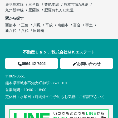
鹿児島本線
三角線
豊肥本線
熊本市電A系統
九州新幹線
肥薩線
肥薩おれんじ鉄道
駅から探す
西熊本
三角
川尻
平成
南熊本
富合
宇土
新八代
八代
田崎橋
不動産Ｌａｂ．/株式会社ＭＫエステート
0964-42-7402
お問い合わせ
〒869-0551
熊本県宇城市不知火町御領335-1 101
営業時間：
10:00～18:00
定休日：
水曜日（時間外のご予約もお気軽にご相談下さい♪）