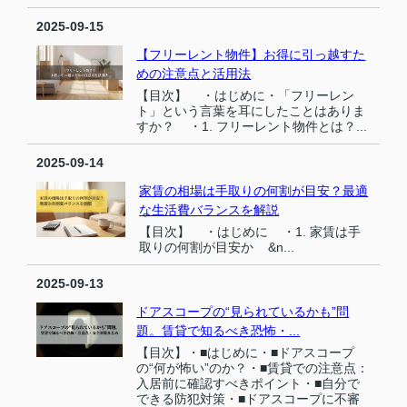
2025-09-15
【フリーレント物件】お得に引っ越すた
めの注意点と活用法
【目次】 ・はじめに・「フリーレン
ト」という言葉を耳にしたことはありま
すか？ ・1. フリーレント物件とは？...
2025-09-14
家賃の相場は手取りの何割が目安？最適
な生活費バランスを解説
【目次】 ・はじめに ・1. 家賃は手
取りの何割が目安か &n...
2025-09-13
ドアスコープの“見られているかも”問
題。賃貸で知るべき恐怖・...
【目次】・■はじめに・■ドアスコープ
の“何が怖い”のか？・■賃貸での注意点：
入居前に確認すべきポイント・■自分で
できる防犯対策・■ドアスコープに不審