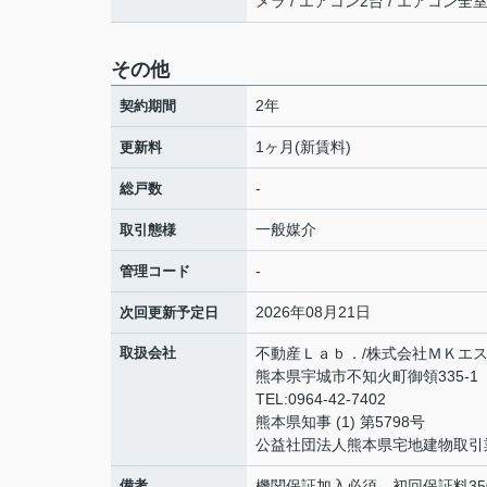
メラ / エアコン2台 / エアコン全室
その他
2年
契約期間
1ヶ月(新賃料)
更新料
-
総戸数
一般媒介
取引態様
-
管理コード
2026年08月21日
次回更新予定日
取扱会社
不動産Ｌａｂ．/株式会社ＭＫエ
熊本県宇城市不知火町御領335-1 
TEL:0964-42-7402
熊本県知事 (1) 第5798号
公益社団法人熊本県宅地建物取引
備考
機関保証加入必須。初回保証料35