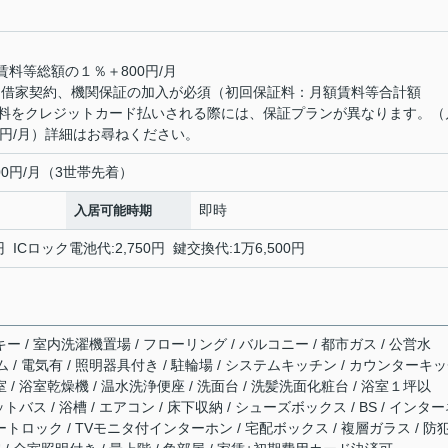
賃料等総額の１％＋800円/月
定期借家契約、機関保証の加入が必須（初回保証料：月額賃料等合計額
■賃料をクレジットカード払いされる際には、保証プランが異なります。（
0円/月）詳細はお尋ねください。
,400円/月（3世帯先着）
即時
入居可能時期
ICロック電池代:2,750円 鍵交換代:1万6,500円
ー / 室内洗濯機置場 / フローリング / バルコニー / 都市ガス / 公営水
ム / 電気有 / 照明器具付き / 駐輪場 / システムキッチン / カウンターキ
 / 浴室乾燥機 / 温水洗浄便座 / 洗面台 / 洗髪洗面化粧台 / 浴室１坪以
ットバス / 浴槽 / エアコン / 床下収納 / シューズボックス / BS / インタ
ートロック / TVモニタ付インターホン / 宅配ボックス / 複層ガラス / 防