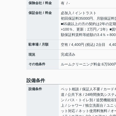
保険会社 / 料金
有 / -
保証会社 / 料金
必加入 / イントラスト
初回保証料35000円、月額保証料
■65歳以上の方の契約は2年の
×100％、更新：2万円／1年）
額保証料賃料等総額の3.4％＋80
駐車場 / 月額
空有 / 4,400円 (税込) 2台目 4
完成済み
現況
その他条件
ルームクリーニング料金:6万500円 
設備条件
設備条件
ペット相談 / 保証人不要 / カードキ
道 / 公共下水 / 24時間換気システ
ン / バス・トイレ別 / 追焚機能浴室
上 / シャワー / 独立洗面台 / ユニ
ット対応 / ネット使用料無料 / オ