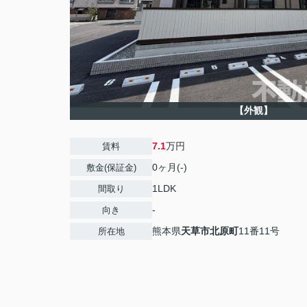
【外観】
7.1
万円
賃料
0ヶ月(-)
敷金(保証金)
1LDK
間取り
-
向き
熊本県
天草市
北原町
11番11号
所在地