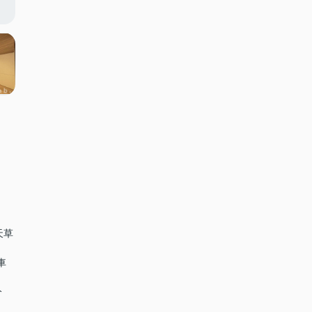
天草
下車
分