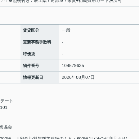
 / 全室照明付き / 最上階 / 角部屋 / 家賃+初期費用カード決済可
一般
賃貸区分
-
更新事務手数料
-
特優賃
104579635
物件番号
2026年08月07日
情報更新日
ステート
101
業協会
000円、月額保証料賃料等総額の１％＋800円/月(その他商品あり)