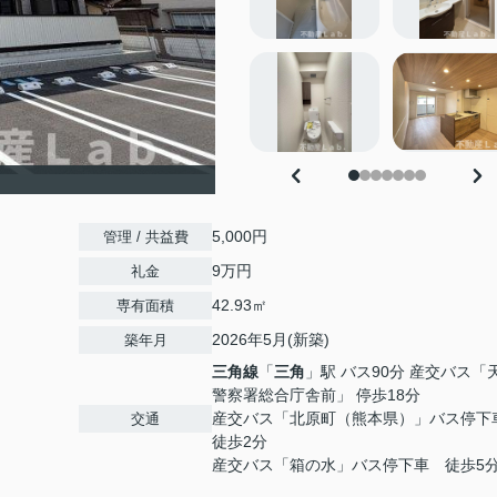
5,000円
管理 / 共益費
9万円
礼金
42.93㎡
専有面積
2026年5月(新築)
築年月
三角線
「
三角
」駅 バス90分 産交バス「
警察署総合庁舎前」 停歩18分
産交バス「北原町（熊本県）」バス停
交通
徒歩2分
産交バス「箱の水」バス停下車 徒歩5