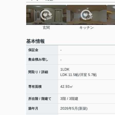
玄関
キッチン
基本情報
-
保証金
敷金積み増し
-
1LDK
間取り / 詳細
LDK 11.5帖
/
洋室 5.7帖
42.93㎡
専有面積
3階 / 3階建
所在階 / 階建て
2026年5月(新築)
築年月