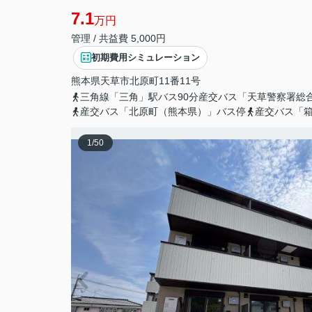
7.1
万円
管理 / 共益費 5,000円
初期費用シミュレーション
熊本県
天草市
北原町
11番11号
三角線「三角」駅バス90分産交バス「天草警察署総合
産交バス「北原町（熊本県）」バス停
産交バス「
1
/
50