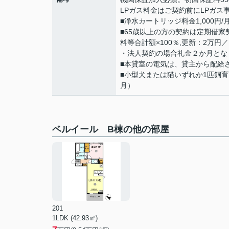
LPガス料金はご契約前にLPガ
■浄水カートリッジ料金1,000円/
■65歳以上の方の契約は定期借
料等合計額×100％,更新：2万円／
・法人契約の場合礼金２か月と
■本貸室の電気は、貸主から配給
■小型犬または猫いずれか1匹飼
月）
ベルイール B棟の他の部屋
201
1LDK (42.93㎡)