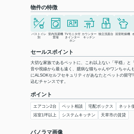
物件の特徴
バストイレ
室内洗濯機
TVモニタ付
カウンター
独立洗面台
浴室乾燥機
別
置場
きインター
キッチン
ホン
セールスポイント
大切な家族であるペットに、これ以上ない「平穏」と「
音や視線から最も遠く、臆病な猫ちゃんやワンちゃん
にALSOKセルフセキュリティがあなたとペットの留
込むチャンスです。
ポイント
エアコン2台
ペット相談
宅配ボックス
ネット
浴室1坪以上
システムキッチン
天草市の賃貸
パノラマ画像