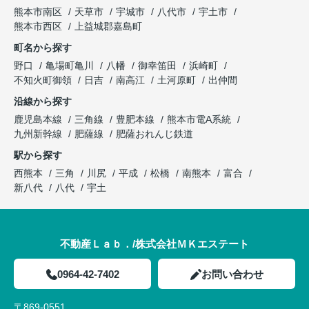
熊本市南区
天草市
宇城市
八代市
宇土市
熊本市西区
上益城郡嘉島町
町名から探す
野口
亀場町亀川
八幡
御幸笛田
浜崎町
不知火町御領
日吉
南高江
土河原町
出仲間
沿線から探す
鹿児島本線
三角線
豊肥本線
熊本市電A系統
九州新幹線
肥薩線
肥薩おれんじ鉄道
駅から探す
西熊本
三角
川尻
平成
松橋
南熊本
富合
新八代
八代
宇土
不動産Ｌａｂ．/株式会社ＭＫエステート
0964-42-7402
お問い合わせ
〒869-0551