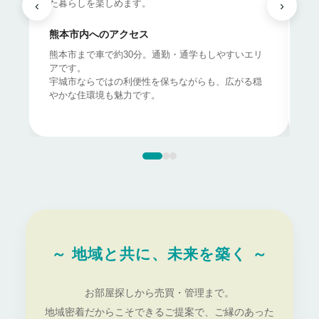
た暮らしを楽しめます。
り
‹
›
熊本市内へのアクセス
熊
熊本市まで車で約30分。通勤・通学もしやすいエリ
利
アです。
す
宇城市ならではの利便性を保ちながらも、広がる穏
宇
やかな住環境も魅力です。
や
～ 地域と共に、未来を築く ～
お部屋探しから売買・管理まで。
地域密着だからこそできるご提案で、ご縁のあった