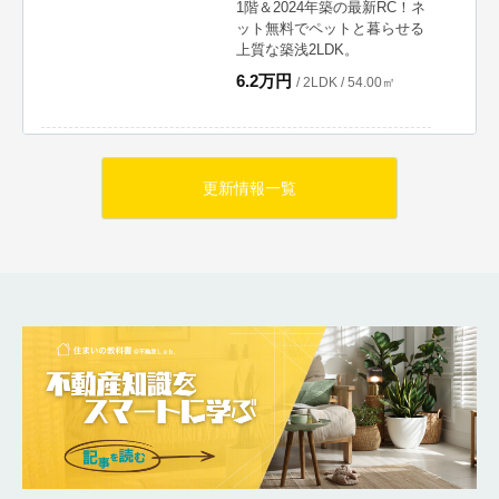
1階＆2024年築の最新RC！ネ
ット無料でペットと暮らせる
上質な築浅2LDK。
6.2万円
/ 2LDK / 54.00㎡
RECOMMEND
更新情報一覧
宇城市小川町小川の賃
【
貸
】
子どもの足音も、
真夏の暑さも。我
慢しない「戸建て
感覚」の暮らし。
下階への音を気にせず過ご
せる1-2階メゾネット！階
段下・床下収納で部屋はい
つでもスッキリ。エアコン
3台＆ネット無料付きで、
真夏の家族時間をどこより