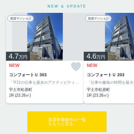
NEW ＆ UPDATE
賃貸マンション
賃貸マンション
4.7
4.6
万円
万円
NEW
NEW
コンフォートＵ 303
コンフォートＵ 203
「平日の仕事も週末のアクティビティも全力で楽しむために、住まいには徹底的な効率と快適さを求めたい」そんな単身者のための機能的な室内。負担を最小限に抑えて2023年築の新しいクオリティへ引っ越せます。室内はコンパクトな造りですが、最大限に生かせる空間。ネット無料や宅配ボックスもフル装備で、毎月のランニングコスト以上の豊かさを実感できる住まい。
宇土市松原町
宇土市松原町
1R (23.26㎡)
1R (23.26㎡)
賃貸新着物件の一覧
をもっと見る