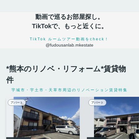
も快適に。
6.4万円
（※2年間は5.9
動画で巡るお部屋探し。
万円！）
/ 2LDK / 56.51㎡
TikTokで、もっと近くに。
TikTok ルームツアー動画をcheck！
RECOMMEND
@fudousanlab.mkestate
【
宇土市松原町
の賃貸
】
真夏の「おうちデー
*熊本のリノベ・リフォーム*賃貸物
ト」が一番贅沢にな
件
る。
熱がこもりにくい1階部屋＆
宇城市・宇土市・天草市周辺のリノベーション賃貸特集
宇土駅徒歩6分の好立地！
広々LDKで冷えたビールを飲
アパート
アパート
みながら映画鑑賞。駐車場2
台無料で固定費を抑えて、夏
をスマートに満喫。
5.1万円
/ 1LDK / 50.51㎡