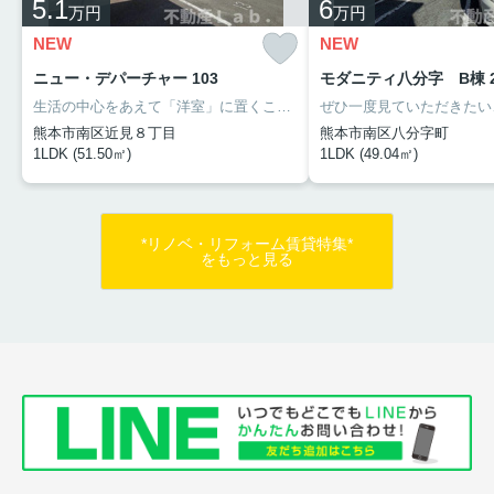
5.1
6
万円
万円
NEW
NEW
2026.07.23
ニュー・デパーチャー 103
モダニティ八分字 B棟 2
「こんな簡単な修理もしてくれない
の？」お部屋探しした不動産屋...
生活の中心をあえて「洋室」に置くことで、自由なレイアウトが叶うお部屋♪10.4帖のLDKには3口コンロのシステムキッチンがあり、食事やリラックスの場としてオンとオフの切り替えを、空間の広さでゆるやかにデザイン。圧倒的な広さを持つ14.4帖の洋室は、ベッドを置いてもなお十分すぎる余白が残りインターネット無料でプロジェクター付の照明で大画面に投影すれば、そこは自分だけのプライベートな映画館。
REAL ESTATE TROUBLE GUIDE 部
熊本市南区近見８丁目
熊本市南区八分字町
屋を探してくれた不動産屋に修理を
1LDK (51.50㎡)
1LDK (49.04㎡)
断られた…なぜ？ ...
本日公開！
2026.07.20
*リノベ・リフォーム賃貸特集*
宇城市新築情報｜新生活の来春に向けて...
をもっと見る
（7/20）
NEW PROPERTY
【宇城市不知火町
の賃
貸
】
駅徒歩1分。朝
の『あと10分寝
たい』を叶える
D-ROOM
。｜新