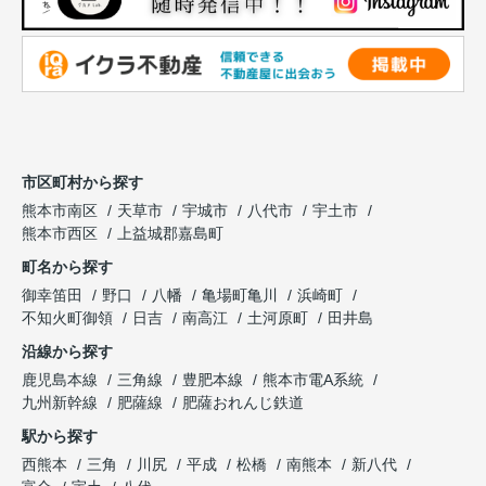
市区町村から探す
熊本市南区
天草市
宇城市
八代市
宇土市
熊本市西区
上益城郡嘉島町
町名から探す
御幸笛田
野口
八幡
亀場町亀川
浜崎町
不知火町御領
日吉
南高江
土河原町
田井島
沿線から探す
鹿児島本線
三角線
豊肥本線
熊本市電A系統
九州新幹線
肥薩線
肥薩おれんじ鉄道
駅から探す
西熊本
三角
川尻
平成
松橋
南熊本
新八代