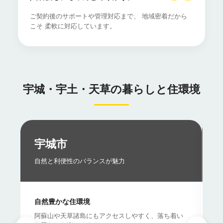
ご契約後のサポートや管理対応まで、 地域密着だから
こそ 柔軟に対応しています。
宇城・宇土・天草の暮らしと住環境
宇城市
自然と利便性のバランスが魅力
海
自然豊かな住環境
人
阿蘇山や天草諸島にもアクセスしやすく、落ち着い
長