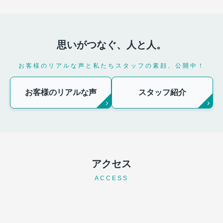
築1LDK
6.7万円～6.9万円 /
1LDK / 40.04㎡～
思いがつなぐ、人と人。
42.93㎡
お客様のリアルな声と私たちスタッフの素顔、公開中！
2026.07.06
【賃貸版】エアコンの効きが悪い？
お客様のリアルな声
スタッフ紹介
「故障」と判断して連絡する前...
猛暑・極寒の時期に「エアコンが効
かない！」と焦ったら「部屋が全然
冷えない…」「ぬるい風しか出ない
から故障かも？」と焦って管理...
2026.06.28
アクセス
相続不動産を売却する際の注意点と
ACCESS
は？「知らないと損する！」5...
【目次】 ・1. はじめに ・2. 注意
点その1｜相続登記（名義変更）は必
ず行う &n...