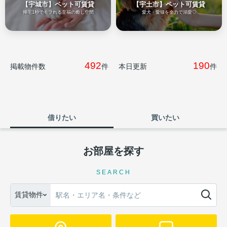
【宇城市】ペット可賃貸
【宇土市】ペット可賃貸
帰宅1秒でモフれる至福の癒し空間
愛犬・愛猫を全力で溺愛♡
492
190
掲載物件数
件
本日更新
件
借りたい
買いたい
お部屋を探す
SEARCH
賃貸物件