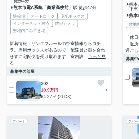
徒歩4分
熊本
熊本市電A系統
「
商業高校前
」駅 徒歩47分
下車
熊本
駐輪場
オートロック
宅配ボックス
インターネット対応
防犯カメラ
敷地
敷地内ごみ置き場
「休日
新着情報：サンクフルールの空室情報ならコチ
「近所
ラ。専用ボックスがあるので、配達員と顔を合わ
過ごし
せずに宅配便を受け取れます。室内設...
もっと見
募集中
る
募集中の部屋
302
10.9万円
64.27㎡ (2LDK)
アパート
アパー