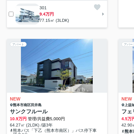
301
9.4万円
77.15㎡ (3LDK)
アパート
アパー
NEW
NEW
熊本市南区
田井島
上益
サンクフルール
フェ
10.9
万円
管理/共益費5,000円
4.5
万
64.27㎡ (2LDK) /築3年
42.90
熊本バス「下乙（熊本市南区）」バス停下車
熊本