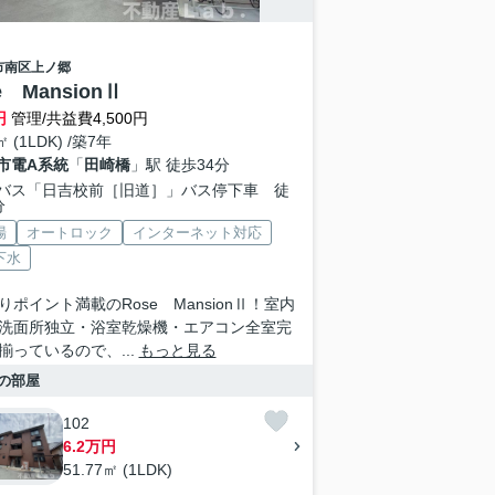
市南区
上ノ郷
e MansionⅡ
円
管理/共益費4,500円
㎡ (1LDK) /築7年
市電A系統
「
田崎橋
」駅 徒歩34分
バス「日吉校前［旧道］」バス停下車 徒
分
場
オートロック
インターネット対応
下水
りポイント満載のRose MansionⅡ！室内
洗面所独立・浴室乾燥機・エアコン全室完
揃っているので、...
もっと見る
の部屋
102
6.2万円
51.77㎡ (1LDK)