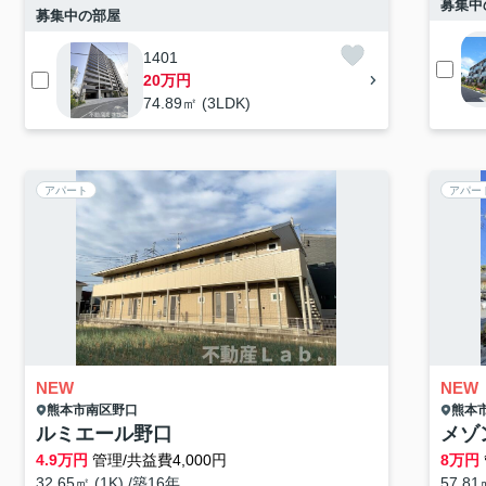
募集中
募集中の部屋
1401
20万円
74.89㎡ (3LDK)
アパート
アパー
NEW
NEW
熊本市南区
野口
熊本
ルミエール野口
メゾ
4.9
万円
管理/共益費4,000円
8
万円
32.65㎡ (1K) /築16年
57.81