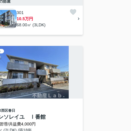
の部屋
301
10.5万円
68.00㎡ (3LDK)
ト
市西区
春日
ンソレイユ Ⅰ番館
管理/共益費4,000円
㎡ (2LDK) /築18年