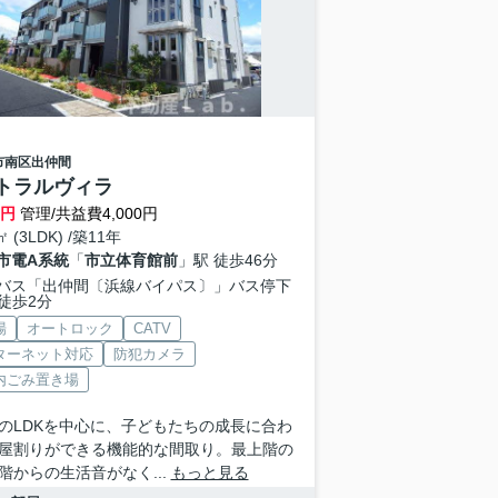
市南区
出仲間
トラルヴィラ
万円
管理/共益費4,000円
㎡ (3LDK) /築11年
市電A系統
「
市立体育館前
」駅 徒歩46分
バス「出仲間〔浜線バイパス〕」バス停下
徒歩2分
場
オートロック
CATV
ターネット対応
防犯カメラ
内ごみ置き場
9帖のLDKを中心に、子どもたちの成長に合わ
屋割りができる機能的な間取り。最上階の
階からの生活音がなく...
もっと見る