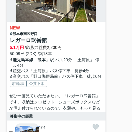
NEW
熊本市南区
野口
レガーロ弐番館
5.1
万円
管理/共益費2,200円
50.09㎡ (2DK) /築13年
鹿児島本線
「
熊本
」駅 バス20分 「土河原」 停
歩4分
産交バス「土河原」バス停下車 徒歩4分
産交バス「野口郵便局前」バス停下車 徒歩6分
駐輪場
公共下水
ぜひ一度見ていただきたい、「レガーロ弐番館」
です。収納はクロゼット・シューズボックスなど
が備え付けられているので、衣類や...
もっと見る
募集中の部屋
101