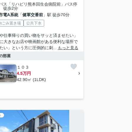
バス「リハビリ熊本回生会病院前」バス停
 徒歩2分
市電A系統
「
健軍交番前
」駅 徒歩70分
内ごみ置き場
公共下水
や仕事帰りの買い物をサッと済ませたい」
に大きなお店や映画館がある便利な場所で
たい」という方に圧倒的に刺...
もっと見る
の部屋
１０３
4.5万円
42.90㎡ (1LDK)
ト