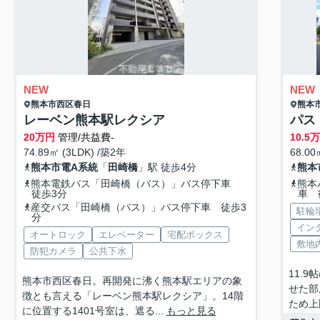
NEW
NEW
熊本市西区
春日
熊本
レーベン熊本駅レクシア
パス
20
万円
管理/共益費-
10.5
74.89㎡ (3LDK) /築2年
68.00
熊本市電A系統
「
田崎橋
」駅 徒歩4分
熊本
熊本電鉄バス「田崎橋（バス）」バス停下車
熊本
徒歩3分
車 
産交バス「田崎橋（バス）」バス停下車 徒歩3
駐輪
分
イン
オートロック
エレベーター
宅配ボックス
敷地
防犯カメラ
公共下水
11.
熊本市西区春日。再開発に沸く熊本駅エリアの象
せた部
徴とも言える「レーベン熊本駅レクシア」。14階
ため上
に位置する1401号室は、遮る...
もっと見る