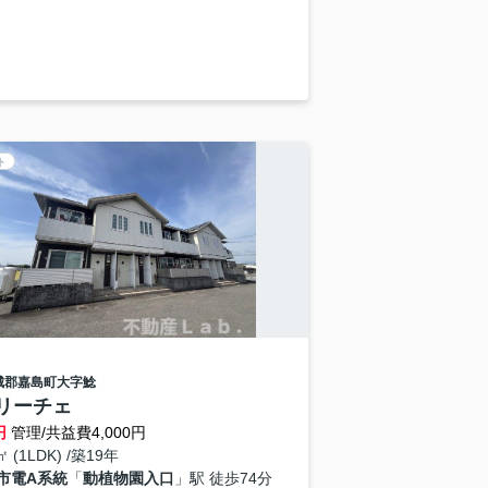
ト
城郡嘉島町
大字鯰
リーチェ
円
管理/共益費4,000円
㎡ (1LDK) /築19年
市電A系統
「
動植物園入口
」駅 徒歩74分