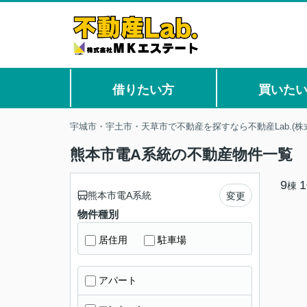
借りたい方
買いた
宇城市・宇土市・天草市で不動産を探すなら不動産Lab.(株
熊本市電A系統の不動産物件一覧
9
1
棟
熊本市電A系統
変更
物件種別
居住用
駐車場
アパート