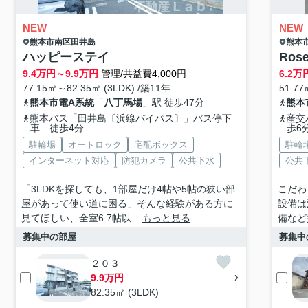
NEW
NEW
熊本市南区
田井島
熊本
ハッピーステイ
Ros
9.4
万円～
9.9
万円
管理/共益費4,000円
6.2
万
77.15㎡～82.35㎡ (3LDK) /築11年
51.77
熊本市電A系統
「
八丁馬場
」駅 徒歩47分
熊本
熊本バス「田井島〔浜線バイパス〕」バス停下
産交
車 徒歩4分
歩6
駐輪場
オートロック
宅配ボックス
駐輪
インターネット対応
防犯カメラ
公共下水
公共
「3LDKを探しても、1部屋だけ4帖や5帖の狭い部
こだわ
屋があって使い道に困る」そんな経験がある方に
設備は
見てほしい、全室6.7帖以...
もっと見る
備など
募集中の部屋
募集中
２０３
9.9万円
82.35㎡ (3LDK)