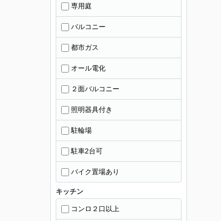
専用庭
バルコニー
都市ガス
オール電化
２面バルコニー
照明器具付き
駐輪場
駐車2台可
バイク置場あり
キッチン
コンロ２口以上