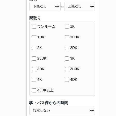
～
間取り
ワンルーム
1K
1DK
1LDK
2K
2DK
2LDK
3K
3DK
3LDK
4K
4DK
4LDK以上
駅・バス停からの時間