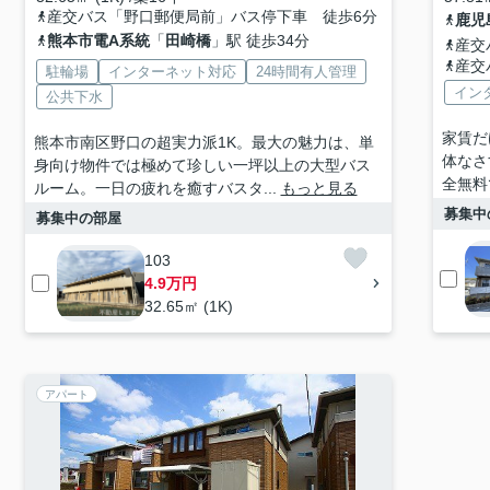
産交バス「野口郵便局前」バス停下車 徒歩6分
鹿児
熊本市電A系統
「
田崎橋
」駅 徒歩34分
産交
産交
駐輪場
インターネット対応
24時間有人管理
イン
公共下水
家賃だ
熊本市南区野口の超実力派1K。最大の魅力は、単
体なさ
身向け物件では極めて珍しい一坪以上の大型バス
全無料
ルーム。一日の疲れを癒すバスタ...
もっと見る
募集中
募集中の部屋
103
4.9万円
32.65㎡ (1K)
アパート