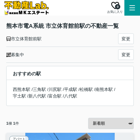
0
お気に入り
熊本市電A系統 市立体育館前駅の不動産一覧
市立体育館前駅
変更
募集中
変更
おすすめの駅
西熊本駅
/
三角駅
/
川尻駅
/
平成駅
/
松橋駅
/
南熊本駅
/
宇土駅
/
新八代駅
/
富合駅
/
八代駅
1
棟
1
件
アパート