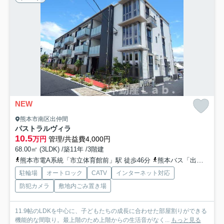
NEW
熊本市南区出仲間
パストラルヴィラ
10.5
万円
管理/共益費4,000円
68.00㎡ (3LDK) /築11年 /3階建
熊本市電A系統「市立体育館前」駅 徒歩46分
熊本バス「出仲間〔浜線バイパス〕」バス停下車 徒歩2分
駐輪場
オートロック
CATV
インターネット対応
防犯カメラ
敷地内ごみ置き場
11.9帖のLDKを中心に、子どもたちの成長に合わせた部屋割りができる
機能的な間取り。最上階のため上階からの生活音がなく...
もっと見る