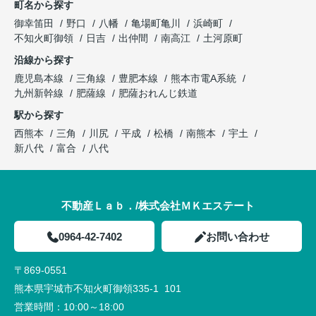
町名から探す
御幸笛田
野口
八幡
亀場町亀川
浜崎町
不知火町御領
日吉
出仲間
南高江
土河原町
沿線から探す
鹿児島本線
三角線
豊肥本線
熊本市電A系統
九州新幹線
肥薩線
肥薩おれんじ鉄道
駅から探す
西熊本
三角
川尻
平成
松橋
南熊本
宇土
新八代
富合
八代
不動産Ｌａｂ．/株式会社ＭＫエステート
0964-42-7402
お問い合わせ
〒869-0551
熊本県宇城市不知火町御領335-1 101
営業時間：
10:00～18:00