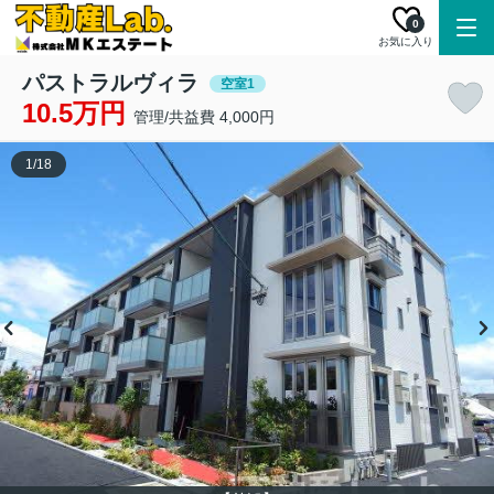
0
お気に入り
パストラルヴィラ
空室1
10.5万円
管理/共益費 4,000円
1
/
18