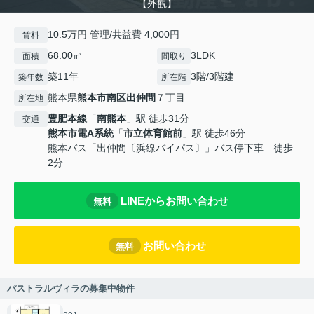
【外観】
10.5万円 管理/共益費 4,000円
賃料
68.00㎡
3LDK
面積
間取り
築11年
3階/3階建
築年数
所在階
熊本県
熊本市南区
出仲間
７丁目
所在地
豊肥本線
「
南熊本
」駅 徒歩31分
交通
熊本市電A系統
「
市立体育館前
」駅 徒歩46分
熊本バス「出仲間〔浜線バイパス〕」バス停下車 徒歩
2分
LINEからお問い合わせ
無料
お問い合わせ
無料
パストラルヴィラの募集中物件