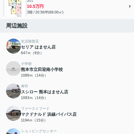
301
10.5万円
3階 / 20.56坪(68.00㎡)
周辺施設
生活雑貨店
セリア はません店
647ｍ（9分）
小学校
熊本市立田迎南小学校
1089ｍ（14分）
寿司
スシロー 熊本はません店
1093ｍ（14分）
ファーストフード
マクドナルド 浜線バイパス店
1194ｍ（15分）
ショッピングセンター