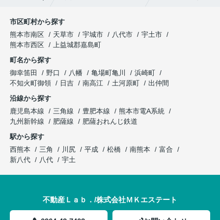
市区町村から探す
熊本市南区
天草市
宇城市
八代市
宇土市
熊本市西区
上益城郡嘉島町
町名から探す
御幸笛田
野口
八幡
亀場町亀川
浜崎町
不知火町御領
日吉
南高江
土河原町
出仲間
沿線から探す
鹿児島本線
三角線
豊肥本線
熊本市電A系統
九州新幹線
肥薩線
肥薩おれんじ鉄道
駅から探す
西熊本
三角
川尻
平成
松橋
南熊本
富合
新八代
八代
宇土
不動産Ｌａｂ．/株式会社ＭＫエステート