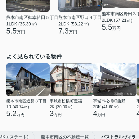
熊本市南区野田３
熊本市南区御幸笛田５丁目
熊本市南区野口４丁目
2LDK (57.21㎡)
1LDK (35.30㎡)
2LDK (53.22㎡)
5.5
万円
5.5
7.3
万円
万円
よく見られている物件
熊本市南区近見３丁目
宇城市松橋町豊福
宇城市松橋町曲野
1R (40.74㎡)
2K (30.00㎡)
2DK (41.60㎡)
2
5.2
3
4
万円
万円
万円
MKエステート)
熊本市南区の不動産一覧
パストラルヴィラ