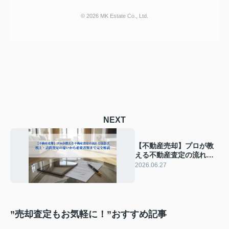
© 2026 MK Estate Co., Ltd.
NEXT
【不動産売却】プロが教
える不動産査定の流れと
注意点｜机上・訪問査定
2026.06.27
の違いから必要書類まで
完全解説
”売却査定もお気軽に！”おすすめ記事