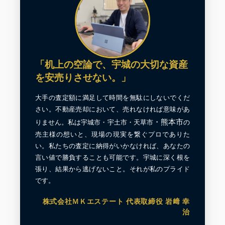
「机上の空論で、宇城の大切な資産
を安売りさせない。」
大手の査定額に満足して時間を無駄にしないでくだ
さい。不動産売却において、売れなければ意味があ
・
熊本市
りません。私は宇城市・宇土市・天草市
の
売主様の想いと、現場の現実を繋ぐプロでありた
い。私たちの査定に納得がいかなければ、あなたの
言い値で勝負することも可能です。宇城に深く根を
張り、結果から逃げないこと。それが私のプライド
です。
株式会社ＭＫエステート 代表取締役 岩﨑 幸
治