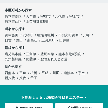
市区町村から探す
熊本市南区
天草市
宇城市
八代市
宇土市
熊本市西区
上益城郡嘉島町
町名から探す
御幸笛田
浜崎町
亀場町亀川
不知火町御領
八幡
日吉
野口
南高江
土河原町
田井島
沿線から探す
鹿児島本線
三角線
豊肥本線
熊本市電A系統
九州新幹線
肥薩線
肥薩おれんじ鉄道
駅から探す
西熊本
三角
松橋
平成
川尻
南熊本
宇土
新八代
八代
千丁
不動産Ｌａｂ．/株式会社ＭＫエステート