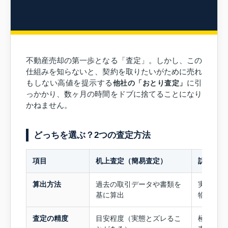
不動産売却の第一歩となる「査定」。しかし、この
仕組みを知らないと、契約を取りたいがために売れ
もしない高値を提示する
他社の「おとり査定」
に引
っかかり、数ヶ月の時間をドブに捨てることになり
かねません。
どっちを選ぶ？2つの査定方法
項目
机上査定（簡易査定）
訪問査定
算出方法
過去の取引データや書類を
実際に現
基に算出
物件の状
査定の精度
目安程度（実態とズレるこ
極めて高