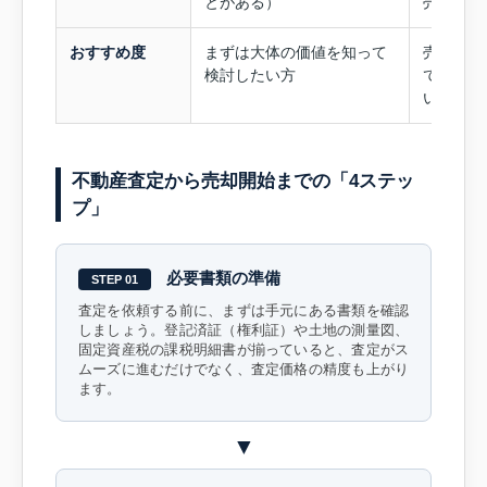
とがある）
売り出せ
おすすめ度
まずは大体の価値を知って
売却する
検討したい方
ており、
い方
不動産査定から売却開始までの「4ステッ
プ」
必要書類の準備
STEP 01
査定を依頼する前に、まずは手元にある書類を確認
しましょう。登記済証（権利証）や土地の測量図、
固定資産税の課税明細書が揃っていると、査定がス
ムーズに進むだけでなく、査定価格の精度も上がり
ます。
▼