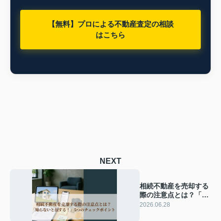
【無料】プロによる不動産査定の相談
はこちら
NEXT
相続不動産を売却する
際の注意点とは？「知
らないと損する！」5
2026.06.28
つのチェックポイント