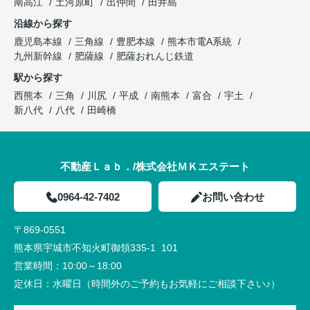
南高江
土河原町
出仲間
田井島
沿線から探す
鹿児島本線
三角線
豊肥本線
熊本市電A系統
九州新幹線
肥薩線
肥薩おれんじ鉄道
駅から探す
西熊本
三角
川尻
平成
南熊本
富合
宇土
新八代
八代
田崎橋
不動産Ｌａｂ．/株式会社ＭＫエステート
0964-42-7402
お問い合わせ
〒869-0551
熊本県宇城市不知火町御領335-1 101
営業時間：
10:00～18:00
定休日：
水曜日（時間外のご予約もお気軽にご相談下さい♪）