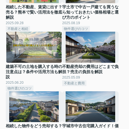
相続した不動産、賃貸に出す？
宇土市で中古一戸建てを買うな
売る？熊本で賢い活用法を徹底
ら知っておきたい価格相場と選
解説
び方のポイント
2025.09.28
2025.08.19
不動産と相続
物件選びのコツ
建築不可の土地を購入する時の
不動産売却の費用はどこまで負
注意点は？条件や活用方法も解
担？売主の負担を解説
説
2025.05.09
2025.06.20
不動産と費用
物件選びのコツ
相続した物件をどう売却する？
宇城市中古住宅購入ガイド！価