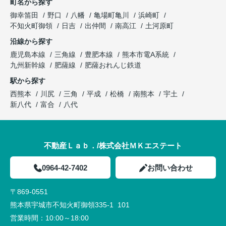
町名から探す
御幸笛田
野口
八幡
亀場町亀川
浜崎町
不知火町御領
日吉
出仲間
南高江
土河原町
沿線から探す
鹿児島本線
三角線
豊肥本線
熊本市電A系統
九州新幹線
肥薩線
肥薩おれんじ鉄道
駅から探す
西熊本
川尻
三角
平成
松橋
南熊本
宇土
新八代
富合
八代
不動産Ｌａｂ．/株式会社ＭＫエステート
0964-42-7402
お問い合わせ
〒869-0551
熊本県宇城市不知火町御領335-1 101
営業時間：
10:00～18:00