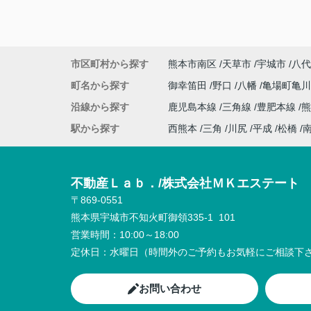
市区町村から探す
熊本市南区
天草市
宇城市
八代
町名から探す
御幸笛田
野口
八幡
亀場町亀
沿線から探す
鹿児島本線
三角線
豊肥本線
熊
駅から探す
西熊本
三角
川尻
平成
松橋
不動産Ｌａｂ．/株式会社ＭＫエステート
〒869-0551
熊本県宇城市不知火町御領335-1 101
営業時間：
10:00～18:00
定休日：
水曜日（時間外のご予約もお気軽にご相談下さ
お問い合わせ