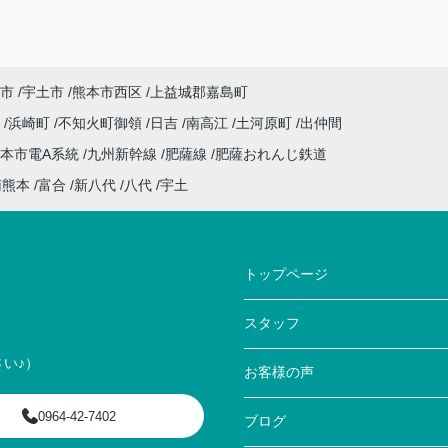
市
宇土市
熊本市西区
上益城郡嘉島町
川
浜崎町
不知火町御領
日吉
南高江
土河原町
出仲間
本市電A系統
九州新幹線
肥薩線
肥薩おれんじ鉄道
南熊本
富合
新八代
八代
宇土
トップページ
スタッフ
い♪）
お客様の声
0964-42-7402
ブログ