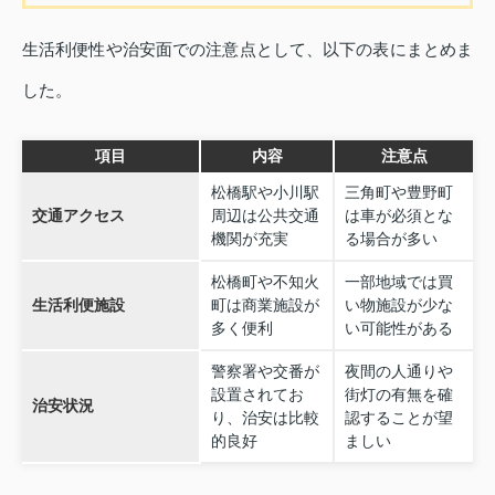
生活利便性や治安面での注意点として、以下の表にまとめま
した。
項目
内容
注意点
松橋駅や小川駅
三角町や豊野町
交通アクセス
周辺は公共交通
は車が必須とな
機関が充実
る場合が多い
松橋町や不知火
一部地域では買
生活利便施設
町は商業施設が
い物施設が少な
多く便利
い可能性がある
警察署や交番が
夜間の人通りや
設置されてお
街灯の有無を確
治安状況
り、治安は比較
認することが望
的良好
ましい