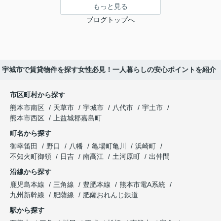
もっと見る
ブログトップへ
宇城市で賃貸物件を探す女性必見！一人暮らしの安心ポイントを紹介
市区町村から探す
熊本市南区
天草市
宇城市
八代市
宇土市
熊本市西区
上益城郡嘉島町
町名から探す
御幸笛田
野口
八幡
亀場町亀川
浜崎町
不知火町御領
日吉
南高江
土河原町
出仲間
沿線から探す
鹿児島本線
三角線
豊肥本線
熊本市電A系統
九州新幹線
肥薩線
肥薩おれんじ鉄道
駅から探す