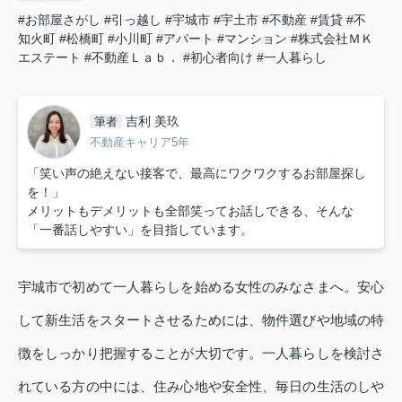
#お部屋さがし
#引っ越し
#宇城市
#宇土市
#不動産
#賃貸
#不
知火町
#松橋町
#小川町
#アパート
#マンション
#株式会社ＭＫ
エステート
#不動産Ｌａｂ．
#初心者向け
#一人暮らし
吉利 美玖
筆者
不動産キャリア5年
「笑い声の絶えない接客で、最高にワクワクするお部屋探し
を！」
メリットもデメリットも全部笑ってお話しできる、そんな
「一番話しやすい」を目指しています。
宇城市で初めて一人暮らしを始める女性のみなさまへ。安心
して新生活をスタートさせるためには、物件選びや地域の特
徴をしっかり把握することが大切です。一人暮らしを検討さ
れている方の中には、住み心地や安全性、毎日の生活のしや