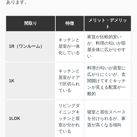
あります。
メリット・デメリッ
間取り
特徴
ト
家賃が比較的安い
キッチンと
が、料理の匂いが部
1R（ワンルーム）
居室が一体
屋全体に広がりやす
化している
い
料理の匂いが居室に
キッチンと
広がりにくいが、玄
居室がドア
1K
関開けてすぐキッチ
で区切られ
ンが見える配置が一
ている
般的
リビングダ
イニングキ
寝室と居住スペース
1LDK
ッチンと居
を分けられるが、家
室が分かれ
賃が高くなる傾向
ている