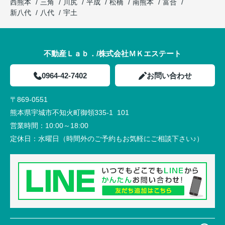
西熊本
三角
川尻
平成
松橋
南熊本
富合
新八代
八代
宇土
不動産Ｌａｂ．/株式会社ＭＫエステート
0964-42-7402
お問い合わせ
〒869-0551
熊本県宇城市不知火町御領335-1 101
営業時間：
10:00～18:00
定休日：
水曜日（時間外のご予約もお気軽にご相談下さい♪）