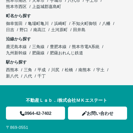
熊本市南区
天草市
宇城市
八代市
宇土市
熊本市西区
上益城郡嘉島町
町名から探す
御幸笛田
亀場町亀川
浜崎町
不知火町御領
八幡
日吉
野口
南高江
土河原町
田井島
沿線から探す
鹿児島本線
三角線
豊肥本線
熊本市電A系統
九州新幹線
肥薩線
肥薩おれんじ鉄道
駅から探す
西熊本
三角
平成
川尻
松橋
南熊本
宇土
新八代
八代
千丁
不動産Ｌａｂ．/株式会社ＭＫエステート
0964-42-7402
お問い合わせ
〒869-0551