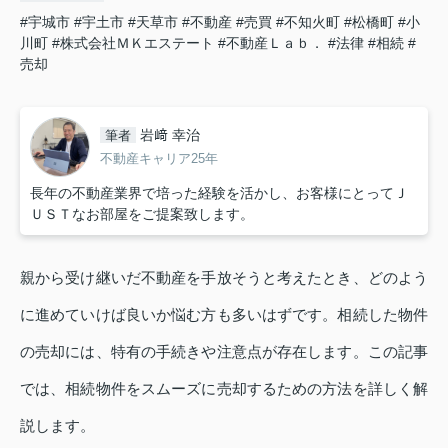
#宇城市
#宇土市
#天草市
#不動産
#売買
#不知火町
#松橋町
#小
川町
#株式会社ＭＫエステート
#不動産Ｌａｂ．
#法律
#相続
#
売却
岩﨑 幸治
筆者
不動産キャリア25年
長年の不動産業界で培った経験を活かし、お客様にとってＪ
ＵＳＴなお部屋をご提案致します。
親から受け継いだ不動産を手放そうと考えたとき、どのよう
に進めていけば良いか悩む方も多いはずです。相続した物件
の売却には、特有の手続きや注意点が存在します。この記事
では、相続物件をスムーズに売却するための方法を詳しく解
説します。