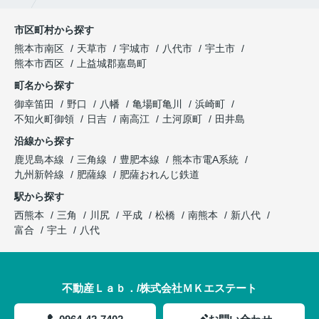
市区町村から探す
熊本市南区
天草市
宇城市
八代市
宇土市
熊本市西区
上益城郡嘉島町
町名から探す
御幸笛田
野口
八幡
亀場町亀川
浜崎町
不知火町御領
日吉
南高江
土河原町
田井島
沿線から探す
鹿児島本線
三角線
豊肥本線
熊本市電A系統
九州新幹線
肥薩線
肥薩おれんじ鉄道
駅から探す
西熊本
三角
川尻
平成
松橋
南熊本
新八代
富合
宇土
八代
不動産Ｌａｂ．/株式会社ＭＫエステート