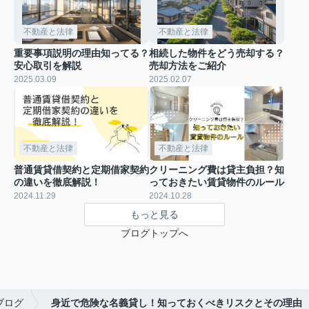
不動産と法律
不動産と法律
重要事項説明の理由知ってる？
相続した物件をどう売却する？
安心取引を解説
売却方法をご紹介
2025.03.09
2025.02.07
不動産と法律
不動産と法律
普通賃貸借契約と定期借家契約
クリーニング費は貸主負担？知
の違いを徹底解説！
っておきたい賃貸物件のルール
2024.11.29
2024.10.28
もっと見る
ブログトップへ
ブログ
身近で危険な名義貸し！知っておくべきリスクとその理由