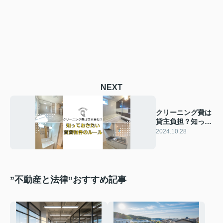
NEXT
クリーニング費は
貸主負担？知って
おきたい賃貸物件
2024.10.28
のルール
”不動産と法律”おすすめ記事