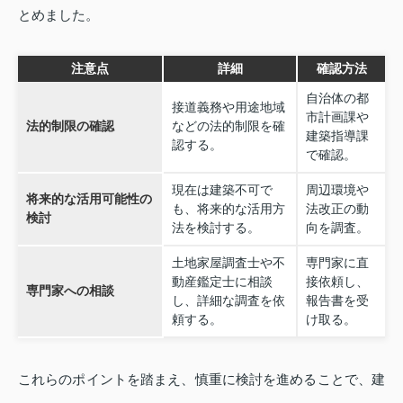
とめました。
注意点
詳細
確認方法
自治体の都
接道義務や用途地域
市計画課や
法的制限の確認
などの法的制限を確
建築指導課
認する。
で確認。
現在は建築不可で
周辺環境や
将来的な活用可能性の
も、将来的な活用方
法改正の動
検討
法を検討する。
向を調査。
土地家屋調査士や不
専門家に直
動産鑑定士に相談
接依頼し、
専門家への相談
し、詳細な調査を依
報告書を受
頼する。
け取る。
これらのポイントを踏まえ、慎重に検討を進めることで、建