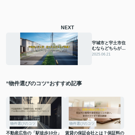
NEXT
宇城市と宇土市住
むならどちらが快
適？生活や子育て
2025.06.21
環境を比較紹介
”物件選びのコツ”おすすめ記事
物件選びのコツ
物件選びのコツ
不動産広告の「駅徒歩10分」
賃貸の保証会社とは？保証料の