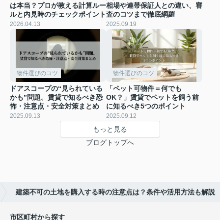
は本当？プロが教える計算ルー
相場や連帯保証人との違い、審
ルと内見時のチェックポイント
査のコツまで徹底網羅
2026.04.13
2025.09.19
物件選びのコツ
物件選びのコツ
ドアスコープの“見られている
「ペット可物件＝何でも
かも”問題。賃貸で知るべき恐
OK？」賃貸でペットを飼う前
怖・注意点・安全対策まとめ
に知るべき5つのポイント
2025.09.13
2025.09.12
もっと見る
ブログトップへ
建築不可の土地を購入する時の注意点は？条件や活用方法も解説
市区町村から探す