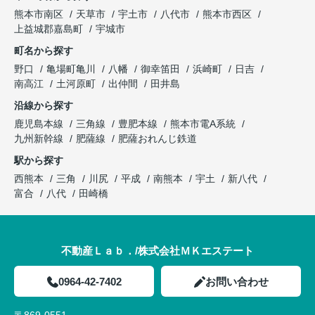
熊本市南区
天草市
宇土市
八代市
熊本市西区
上益城郡嘉島町
宇城市
町名から探す
野口
亀場町亀川
八幡
御幸笛田
浜崎町
日吉
南高江
土河原町
出仲間
田井島
沿線から探す
鹿児島本線
三角線
豊肥本線
熊本市電A系統
九州新幹線
肥薩線
肥薩おれんじ鉄道
駅から探す
西熊本
三角
川尻
平成
南熊本
宇土
新八代
富合
八代
田崎橋
不動産Ｌａｂ．/株式会社ＭＫエステート
0964-42-7402
お問い合わせ
〒869-0551