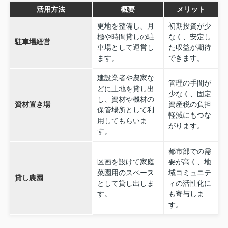
活用方法
概要
メリット
更地を整備し、月
初期投資が少
極や時間貸しの駐
なく、安定し
駐車場経営
車場として運営し
た収益が期待
ます。
できます。
建設業者や農家な
管理の手間が
どに土地を貸し出
少なく、固定
し、資材や機材の
資材置き場
資産税の負担
保管場所として利
軽減にもつな
用してもらいま
がります。
す。
都市部での需
区画を設けて家庭
要が高く、地
菜園用のスペース
域コミュニテ
貸し農園
として貸し出しま
ィの活性化に
す。
も寄与しま
す。