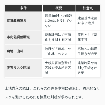
条件
概要
注意点
幅員4m以上の道路
建築基準法第
接道義務違反
に2m以上接してい
43条に違反
ない
都市計画法で市街
原則として新
市街化調整区域
化を抑制する区域
築不可
地目が「農地」や
宅地への転用
農地・山林
「山林」のまま
手続きが必要
土砂災害特別警戒
建築制限や特
災害リスク区域
区域や浸水想定区
別な手続きが
域
必要
土地購入の際は、これらの条件を事前に確認し、将来的なリ
スクを避けるためにも慎重な判断が求められます。