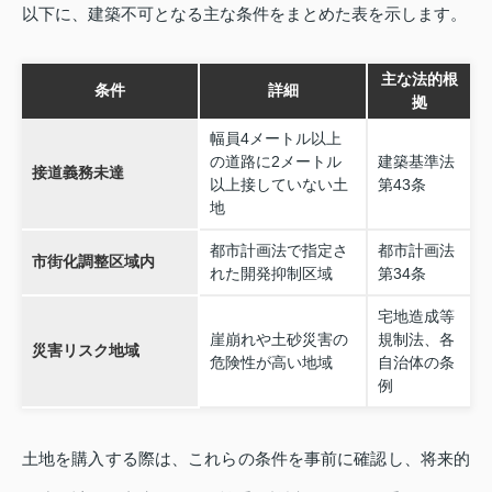
以下に、建築不可となる主な条件をまとめた表を示します。
主な法的根
条件
詳細
拠
幅員4メートル以上
の道路に2メートル
建築基準法
接道義務未達
以上接していない土
第43条
地
都市計画法で指定さ
都市計画法
市街化調整区域内
れた開発抑制区域
第34条
宅地造成等
崖崩れや土砂災害の
規制法、各
災害リスク地域
危険性が高い地域
自治体の条
例
土地を購入する際は、これらの条件を事前に確認し、将来的