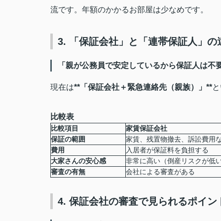
流です。年額のかかるお部屋は少なめです。
3. 「保証会社」と「連帯保証人」
「親が公務員で安定しているから保証人は不
現在は
**「保証会社＋緊急連絡先（親族）」**
と
比較表
比較項目
家賃保証会社
保証の範囲
家賃、残置物撤去、訴訟費用
費用
入居者が保証料を負担する
大家さんの安心感
非常に高い（倒産リスクが低
審査の有無
会社による審査がある
4. 保証会社の審査で見られるポイン