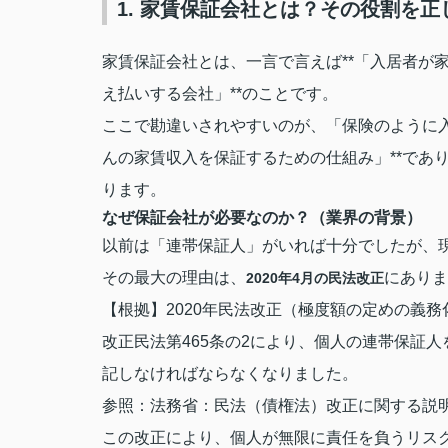
1. 家賃保証会社とは？その役割を正
家賃保証会社とは、一言で言えば**「入居者が
え払いする会社」**のことです。
ここで勘違いされやすいのが、「保険のように入
んの家賃収入を保証するための仕組み」**であ
ります。
なぜ保証会社が必要なのか？（業界の背景）
以前は「連帯保証人」がいれば十分でしたが、
その最大の理由は、
にありま
2020年4月の民法改正
【根拠】2020年民法改正（極度額の定めの義務
改正民法第465条の2により、個人の連帯保証
記しなければならなくなりました。
参照：法務省：民法（債権法）改正に関する説
この改正により、個人が無限に責任を負うリス