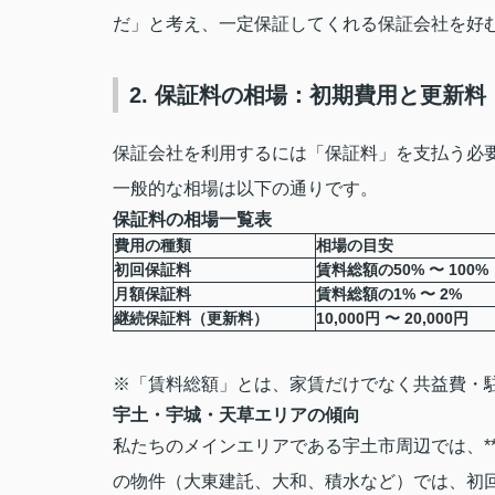
だ」と考え、一定保証してくれる保証会社を好
2. 保証料の相場：初期費用と更新料
保証会社を利用するには「保証料」を支払う必
一般的な相場は以下の通りです。
保証料の相場一覧表
費用の種類
相場の目安
初回保証料
賃料総額の50% 〜 100%
月額保証料
賃料総額の1% 〜 2%
継続保証料（更新料）
10,000円 〜 20,000円
※「賃料総額」とは、家賃だけでなく共益費・
宇土・宇城・天草エリアの傾向
私たちのメインエリアである宇土市周辺では、**
の物件（大東建託、大和、積水など）では、初回22,