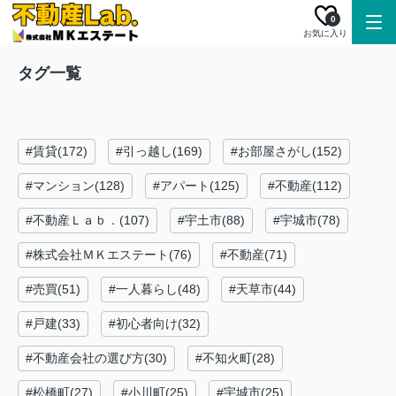
0
お気に入り
タグ一覧
#賃貸(172)
#引っ越し(169)
#お部屋さがし(152)
#マンション(128)
#アパート(125)
#不動産(112)
#不動産Ｌａｂ．(107)
#宇土市(88)
#宇城市(78)
#株式会社ＭＫエステート(76)
#不動産(71)
#売買(51)
#一人暮らし(48)
#天草市(44)
#戸建(33)
#初心者向け(32)
#不動産会社の選び方(30)
#不知火町(28)
#松橋町(27)
#小川町(25)
#宇城市(25)