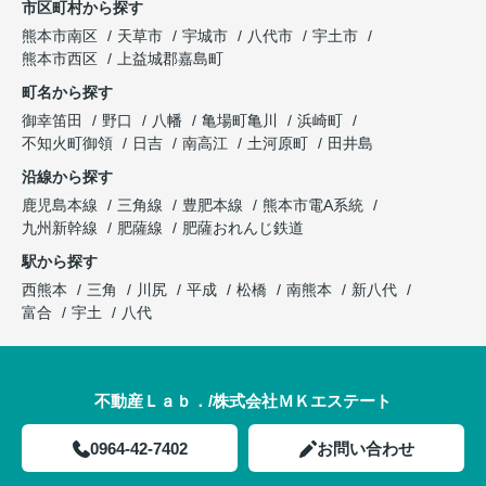
市区町村から探す
熊本市南区
天草市
宇城市
八代市
宇土市
熊本市西区
上益城郡嘉島町
町名から探す
御幸笛田
野口
八幡
亀場町亀川
浜崎町
不知火町御領
日吉
南高江
土河原町
田井島
沿線から探す
鹿児島本線
三角線
豊肥本線
熊本市電A系統
九州新幹線
肥薩線
肥薩おれんじ鉄道
駅から探す
西熊本
三角
川尻
平成
松橋
南熊本
新八代
富合
宇土
八代
不動産Ｌａｂ．/株式会社ＭＫエステート
0964-42-7402
お問い合わせ