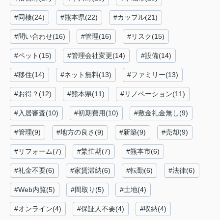
#同棲(24)
#熊本県(22)
#カップル(21)
#問い合わせ(16)
#管理(16)
#リスク(15)
#ペット(15)
#管理会社変更(14)
#設備(14)
#移住(14)
#ネット無料(13)
#ファミリー(13)
#お得？(12)
#熊本県(11)
#リノベーション(11)
#入居審査(10)
#初期費用(10)
#敷金礼金無し(9)
#管理(9)
#地方の良さ(9)
#新築(9)
#売却(9)
#リフォーム(7)
#繁忙期(7)
#熊本市(6)
#礼金不要(6)
#家賃滞納(6)
#転勤(6)
#法律(6)
#Web内覧(5)
#間取り(5)
#土地(4)
#オンライン(4)
#保証人不要(4)
#収納(4)