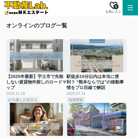
0
お気に入り
オンラインのブログ一覧
【2025年最新】宇土市で失敗
駅徒歩10分以内は本当に便
しない賃貸物件探しのロードマ
利？ “熊本ならでは”の移動事
ップ
情をプロ目線で解説
2025.11.18
2025.07.31
お引越しお役立ち
地域情報