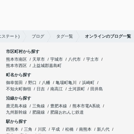
エステート)
ブログ
タグ一覧
オンラインのブログ一覧
市区町村から探す
熊本市南区
天草市
宇城市
八代市
宇土市
熊本市西区
上益城郡嘉島町
町名から探す
御幸笛田
野口
八幡
亀場町亀川
浜崎町
不知火町御領
日吉
南高江
土河原町
田井島
沿線から探す
鹿児島本線
三角線
豊肥本線
熊本市電A系統
九州新幹線
肥薩線
肥薩おれんじ鉄道
駅から探す
西熊本
三角
川尻
平成
松橋
南熊本
新八代