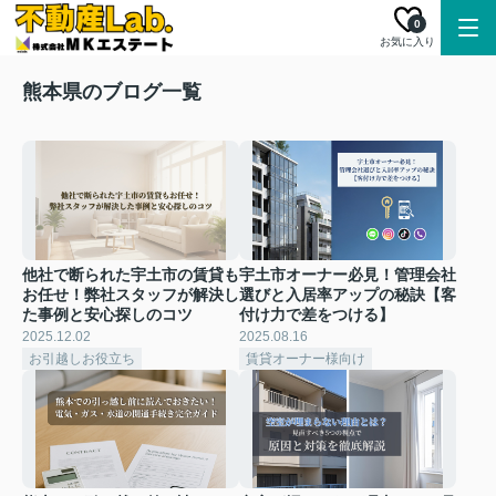
0
お気に入り
熊本県のブログ一覧
他社で断られた宇土市の賃貸も
宇土市オーナー必見！管理会社
お任せ！弊社スタッフが解決し
選びと入居率アップの秘訣【客
た事例と安心探しのコツ
付け力で差をつける】
2025.12.02
2025.08.16
お引越しお役立ち
賃貸オーナー様向け