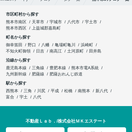
市区町村から探す
熊本市南区
天草市
宇城市
八代市
宇土市
熊本市西区
上益城郡嘉島町
町名から探す
御幸笛田
野口
八幡
亀場町亀川
浜崎町
不知火町御領
日吉
南高江
土河原町
田井島
沿線から探す
鹿児島本線
三角線
豊肥本線
熊本市電A系統
九州新幹線
肥薩線
肥薩おれんじ鉄道
駅から探す
西熊本
三角
川尻
平成
松橋
南熊本
新八代
富合
宇土
八代
不動産Ｌａｂ．/株式会社ＭＫエステート