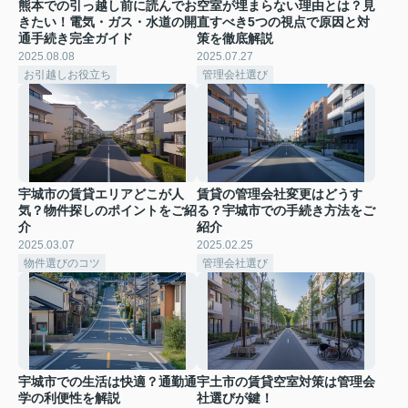
熊本での引っ越し前に読んでお
空室が埋まらない理由とは？見
きたい！電気・ガス・水道の開
直すべき5つの視点で原因と対
通手続き完全ガイド
策を徹底解説
2025.08.08
2025.07.27
お引越しお役立ち
管理会社選び
宇城市の賃貸エリアどこが人
賃貸の管理会社変更はどうす
気？物件探しのポイントをご紹
る？宇城市での手続き方法をご
介
紹介
2025.03.07
2025.02.25
物件選びのコツ
管理会社選び
宇城市での生活は快適？通勤通
宇土市の賃貸空室対策は管理会
学の利便性を解説
社選びが鍵！