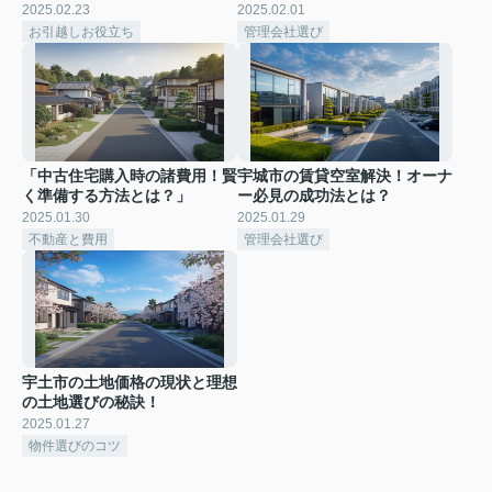
2025.02.23
2025.02.01
お引越しお役立ち
管理会社選び
「中古住宅購入時の諸費用！賢
宇城市の賃貸空室解決！オーナ
く準備する方法とは？」
ー必見の成功法とは？
2025.01.30
2025.01.29
不動産と費用
管理会社選び
宇土市の土地価格の現状と理想
の土地選びの秘訣！
2025.01.27
物件選びのコツ