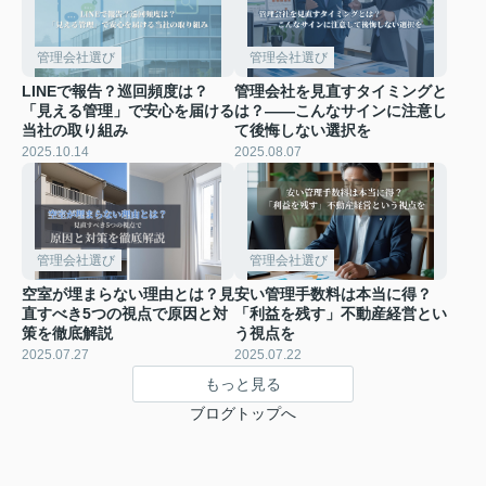
管理会社選び
管理会社選び
LINEで報告？巡回頻度は？
管理会社を見直すタイミングと
「見える管理」で安心を届ける
は？――こんなサインに注意し
当社の取り組み
て後悔しない選択を
2025.10.14
2025.08.07
管理会社選び
管理会社選び
空室が埋まらない理由とは？見
安い管理手数料は本当に得？
直すべき5つの視点で原因と対
「利益を残す」不動産経営とい
策を徹底解説
う視点を
2025.07.27
2025.07.22
もっと見る
ブログトップへ