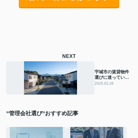
NEXT
宇城市の賃貸物件
選びに迷っていま
せんか？魅力と選
2025.02.26
び方をご紹介
”管理会社選び”おすすめ記事