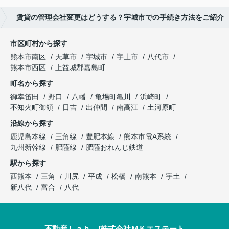
賃貸の管理会社変更はどうする？宇城市での手続き方法をご紹介
市区町村から探す
熊本市南区
天草市
宇城市
宇土市
八代市
熊本市西区
上益城郡嘉島町
町名から探す
御幸笛田
野口
八幡
亀場町亀川
浜崎町
不知火町御領
日吉
出仲間
南高江
土河原町
沿線から探す
鹿児島本線
三角線
豊肥本線
熊本市電A系統
九州新幹線
肥薩線
肥薩おれんじ鉄道
駅から探す
西熊本
三角
川尻
平成
松橋
南熊本
宇土
新八代
富合
八代
不動産Ｌａｂ．/株式会社ＭＫエステート