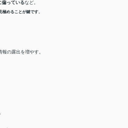
に偏っている
など
。
。
見極めることが鍵です
情報の露出を増やす。
。