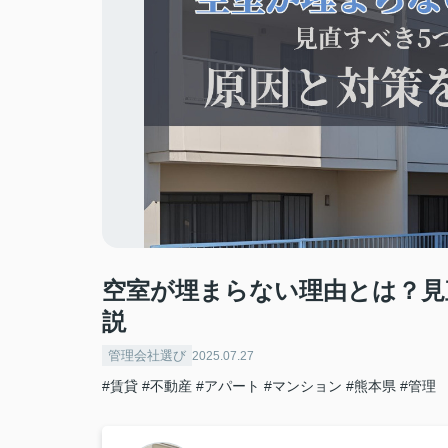
空室が埋まらない理由とは？見
説
管理会社選び
2025.07.27
#賃貸
#不動産
#アパート
#マンション
#熊本県
#管理