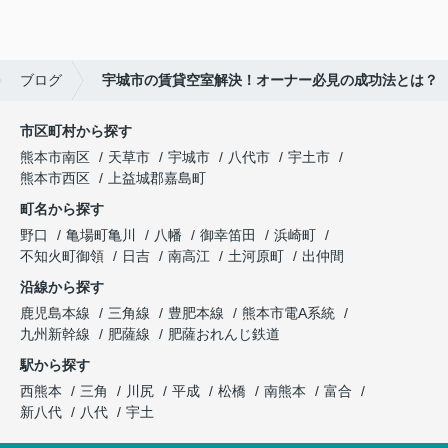
ブログ
宇城市の賃貸空室解決！オーナー必見の成功法とは？
市区町村から探す
熊本市南区
天草市
宇城市
八代市
宇土市
熊本市西区
上益城郡嘉島町
町名から探す
野口
亀場町亀川
八幡
御幸笛田
浜崎町
不知火町御領
日吉
南高江
土河原町
出仲間
沿線から探す
鹿児島本線
三角線
豊肥本線
熊本市電A系統
九州新幹線
肥薩線
肥薩おれんじ鉄道
駅から探す
西熊本
三角
川尻
平成
松橋
南熊本
富合
新八代
八代
宇土