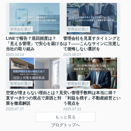
管理会社選び
管理会社選び
LINEで報告？巡回頻度は？
管理会社を見直すタイミングと
「見える管理」で安心を届ける
は？――こんなサインに注意し
当社の取り組み
て後悔しない選択を
2025.10.14
2025.08.07
管理会社選び
管理会社選び
空室が埋まらない理由とは？見
安い管理手数料は本当に得？
直すべき5つの視点で原因と対
「利益を残す」不動産経営とい
策を徹底解説
う視点を
2025.07.27
2025.07.22
もっと見る
ブログトップへ