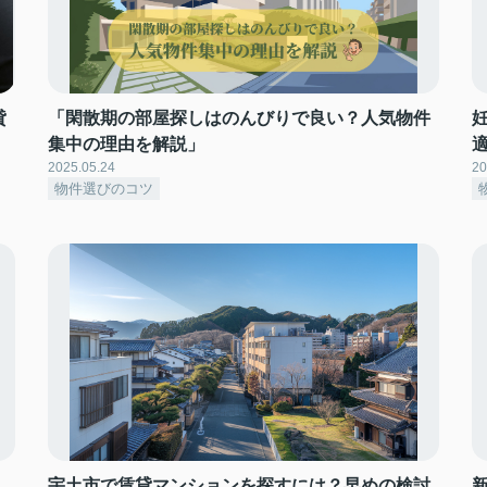
貸
「閑散期の部屋探しはのんびりで良い？人気物件
集中の理由を解説」
2025.05.24
20
物件選びのコツ
宇土市で賃貸マンションを探すには？早めの検討