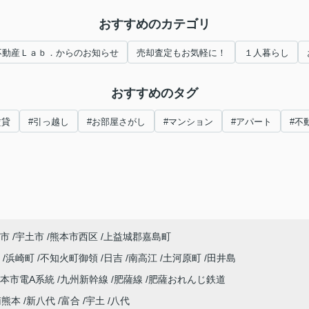
おすすめのカテゴリ
不動産Ｌａｂ．からのお知らせ
売却査定もお気軽に！
１人暮らし
おすすめのタグ
賃貸
#引っ越し
#お部屋さがし
#マンション
#アパート
#不
市
宇土市
熊本市西区
上益城郡嘉島町
川
浜崎町
不知火町御領
日吉
南高江
土河原町
田井島
本市電A系統
九州新幹線
肥薩線
肥薩おれんじ鉄道
南熊本
新八代
富合
宇土
八代