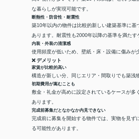
な暮らしが実現可能です
。
断熱性・防音性・耐震性
築10年以内の物件は比較的新しい建築基準に基
あります。耐震性も2000年以降の基準を満た
内装・外装の清潔感
使用頻度が低いため、壁紙・床・設備に傷みが
❌ デメリット
家賃が比較的高い
構造が新しい分、同じエリア・間取りでも築浅
初期費用が嵩むことも
敷金・礼金が高めに設定されているケースが多
あります
。
完成前募集だとなかなか内見できない
完成前に募集を開始する物件では、実物を見ず
る可能性があります
。