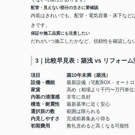
配管・見えない部分の古さに要確認
内装はきれいでも、配管・電気容量・床下など
きです
。
保証や施工品質にも注意したい
だれがいつ施工したかなど、信頼性を確認しな
3｜比較早見表：築浅 vs リフォーム
項目
築10年未満（築浅）
設備・機能
最新設備（宅配BOX・オート
家賃
高め（相場より千円〜万円単位
内装の清潔感
非常に良好
構造・耐震性
最新基準に近く安心
選択肢の数
範囲は限られる
内見しやすさ
完成前募集あり得る
初期費用
敷礼含めると高くなる可能性