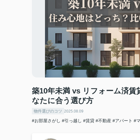
築10年未満 vs リフォーム
なたに合う選び方
物件選びのコツ
2025.08.09
#お部屋さがし
#引っ越し
#賃貸
#不動産
#アパート
#