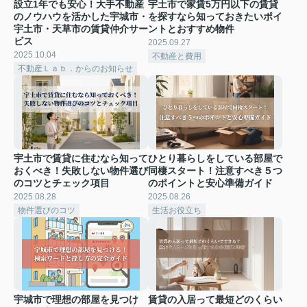
設立1年でも安心！大手不動産
宇土市で家賃5万円以下の賃貸
のノウハウを活かした宇城市・
を探すなら知っておきたいポイ
宇土市・天草市の賃貸仲介サー
ントとおすすめ物件
ビス
2025.09.27
2025.10.04
不動産と費用
不動産Ｌａｂ．からのお知らせ
宇土市で賃貸に住むなら知って
ひとり暮らしをしている部屋で
おくべき！失敗しない物件選び
同棲スタート！注意すべき５つ
のコツとチェック項目
のポイントと安心準備ガイド
2025.08.28
2025.08.26
物件選びのコツ
生活お役立ち
宇城市で理想の部屋を見つけ
賃貸の入居って最短どのくらい