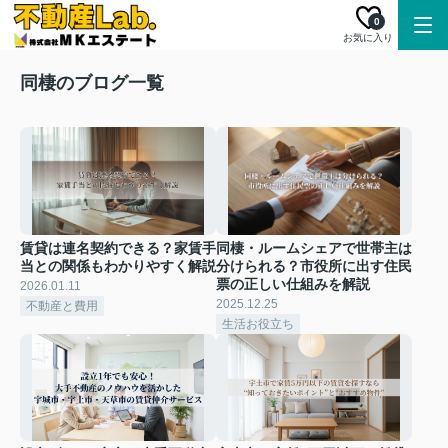
0
お気に入り
同棲のブログ一覧
賃貸は連名契約できる？家賃手
同棲・ルームシェアで世帯主は
当との関係もわかりやすく解説
分けられる？市役所に出す住民
票の正しい仕組みを解説
2026.01.11
2025.12.25
不動産と費用
生活お役立ち