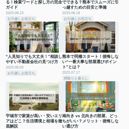
る！検索ワードと探し方の完全
でできる？熊本でスムーズに引
ガイド
っ越すための目安と準備
2025.08.23
2025.08.18
お引越しお役立ち
お引越しお役立ち
“人見知りでも大丈夫！”相談し
熊本で同棲スタート！後悔しな
やすい不動産会社の見つけ方
い“一番大事な部屋選びポイン
ト”とは？
2025.08.03
2025.07.17
お引越しお役立ち
間取りと暮らし
宇城市で家賃が高い・安いエリ
南向き vs 北向きの部屋、どっ
アはどこ？生活環境と相場を徹
ちがいい？メリット・後悔しな
底解説
い選び方