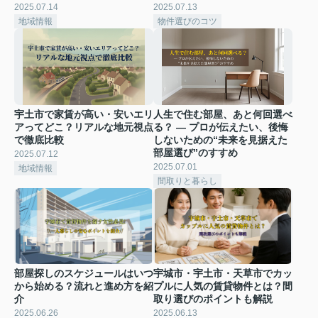
2025.07.14
2025.07.13
地域情報
物件選びのコツ
宇土市で家賃が高い・安いエリ
人生で住む部屋、あと何回選べ
アってどこ？リアルな地元視点
る？ ― プロが伝えたい、後悔
で徹底比較
しないための“未来を見据えた
部屋選び”のすすめ
2025.07.12
2025.07.01
地域情報
間取りと暮らし
部屋探しのスケジュールはいつ
宇城市・宇土市・天草市でカッ
から始める？流れと進め方を紹
プルに人気の賃貸物件とは？間
介
取り選びのポイントも解説
2025.06.26
2025.06.13