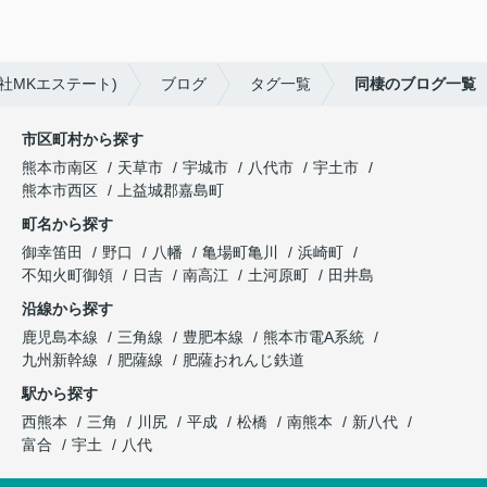
社MKエステート)
ブログ
タグ一覧
同棲のブログ一覧
市区町村から探す
熊本市南区
天草市
宇城市
八代市
宇土市
熊本市西区
上益城郡嘉島町
町名から探す
御幸笛田
野口
八幡
亀場町亀川
浜崎町
不知火町御領
日吉
南高江
土河原町
田井島
沿線から探す
鹿児島本線
三角線
豊肥本線
熊本市電A系統
九州新幹線
肥薩線
肥薩おれんじ鉄道
駅から探す
西熊本
三角
川尻
平成
松橋
南熊本
新八代
富合
宇土
八代