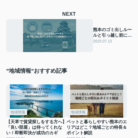
NEXT
熊本のゴミ出しルー
ルと引っ越し前に知
っておきたい生活情
2025.07.15
報ポイント
”地域情報”おすすめ記事
地域情報
地域情報
【天草で賃貸探しをする方へ】
ペットと暮らしやすい熊本のエ
「良い部屋」は待ってくれな
リアはどこ？地域ごとの特長＆
い！即断即決が成功のカギ
ポイント解説