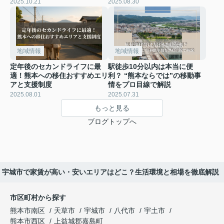
2025.10.21
2025.08.30
地域情報
地域情報
定年後のセカンドライフに最
駅徒歩10分以内は本当に便
適！熊本への移住おすすめエリ
利？ “熊本ならでは”の移動事
アと支援制度
情をプロ目線で解説
2025.08.01
2025.07.31
もっと見る
ブログトップへ
宇城市で家賃が高い・安いエリアはどこ？生活環境と相場を徹底解説
市区町村から探す
熊本市南区
天草市
宇城市
八代市
宇土市
熊本市西区
上益城郡嘉島町