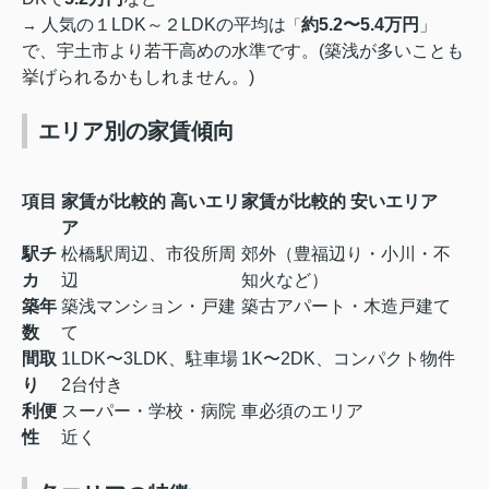
人気の１LDK～２LDKの平均は
約5.2〜5.4万円
」
→
「
で、宇土市より若干高めの水準です。(築浅が多いことも
挙げられるかもしれません。)
エリア別の家賃傾向
項目
家賃が比較的 高いエリ
家賃が比較的 安いエリア
ア
駅チ
松橋駅周辺、市役所周
郊外（豊福辺り・小川・不
カ
辺
知火など）
築年
築浅マンション・戸建
築古アパート・木造戸建て
数
て
間取
1LDK〜3LDK、駐車場
1K〜2DK、コンパクト物件
り
2台付き
利便
スーパー・学校・病院
車必須のエリア
性
近く