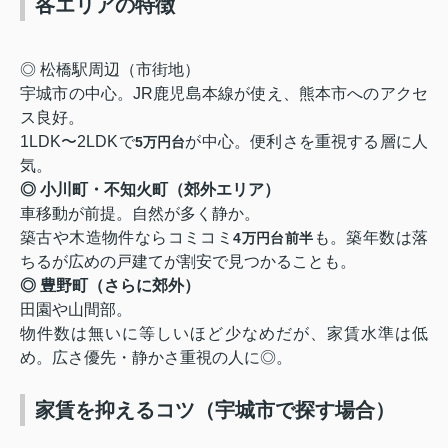
各エリアの特徴
◎ 松橋駅周辺（市街地）
宇城市の中心。JR鹿児島本線が使え、熊本市へのアクセ
ス良好。
1LDK〜2LDKで
が中心。便利さを重視する層に人
5万円台
気。
◎ 小川町・不知火町（郊外エリア）
車移動が前提。自然が多く静か。
築古や木造物件ならコミコミ
も。築年数は落
4万円台前半
ちるが広めの戸建てが割安で見つかることも。
◎ 豊野町（さらに郊外）
田園や山間部。
物件数は無いに等しいほど少なめだが、家賃水準は低
め。広さ優先・静かさ重視の人に◎。
家賃を抑えるコツ（宇城市で探す場合）