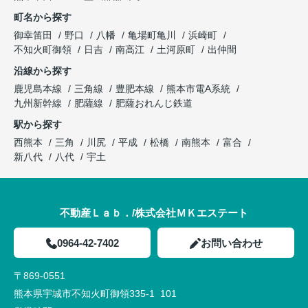
町名から探す
御幸笛田
野口
八幡
亀場町亀川
浜崎町
不知火町御領
日吉
南高江
土河原町
出仲間
沿線から探す
鹿児島本線
三角線
豊肥本線
熊本市電A系統
九州新幹線
肥薩線
肥薩おれんじ鉄道
駅から探す
西熊本
三角
川尻
平成
松橋
南熊本
富合
新八代
八代
宇土
不動産Ｌａｂ．/株式会社ＭＫエステート
0964-42-7402
お問い合わせ
〒869-0551
熊本県宇城市不知火町御領335-1 101