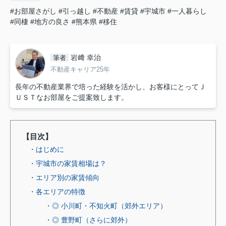
#お部屋さがし
#引っ越し
#不動産
#賃貸
#宇城市
#一人暮らし
#同棲
#地方の良さ
#熊本県
#移住
岩﨑 幸治
筆者
不動産キャリア25年
長年の不動産業界で培った経験を活かし、お客様にとってＪ
ＵＳＴなお部屋をご提案致します。
【目次】
・はじめに
・宇城市の家賃相場は？
・エリア別の家賃傾向
・各エリアの特徴
・◎ 小川町・不知火町（郊外エリア）
・◎ 豊野町（さらに郊外）