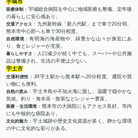
宇城市
：宇城総合病院を中心に地域医療も整備。定年後
医療体制
の暮らしに安心感あり。
：九州新幹線「新八代駅」まで車で20分弱、
交通アクセス
熊本市中心部へも車で30分程度。
：有明海の海産物や、緑豊かな山々が身近にあ
自然環境
り、食とレジャーが充実。
：人口減少が続く中でも、スーパーや公共施
暮らしやすさ
設は整備され、生活の不便は少ない。
宇土市
：JR宇土駅から熊本駅へ20分程度、通院や買
交通利便性
い物にも便利。
：宇土半島や不知火海に面し、温暖で穏やかな
自然の恵み
気候。釣り・海水浴・散策などレジャー豊富。
：熊本市の大病院にもアクセス良好。市内
医療・生活環境
にも中核的な病院あり。
：宇土城跡や歴史文化資源が多く、静かな環境
文化的魅力
の中に文化的な彩りがある。