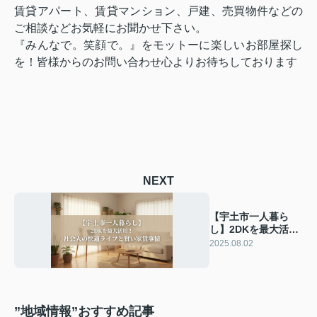
賃貸アパート、賃貸マンション、戸建、売買物件などの
ご相談などお気軽にお聞かせ下さい。
『みんなで。笑顔で。』をモットーに楽しいお部屋探し
を！皆様からのお問い合わせ心よりお待ちしております
NEXT
【宇土市一人暮ら
し】2DKを最大活
用！社会人の快適ラ
2025.08.02
イフと賢い家賃事情
”地域情報”おすすめ記事