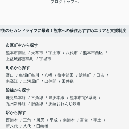
ブログトップへ
年後のセカンドライフに最適！熊本への移住おすすめエリアと支援制度
市区町村から探す
熊本市南区
天草市
宇土市
八代市
熊本市西区
上益城郡嘉島町
宇城市
町名から探す
野口
亀場町亀川
八幡
御幸笛田
浜崎町
日吉
南高江
土河原町
出仲間
田井島
沿線から探す
鹿児島本線
三角線
豊肥本線
熊本市電A系統
九州新幹線
肥薩線
肥薩おれんじ鉄道
駅から探す
西熊本
三角
川尻
平成
南熊本
富合
宇土
新八代
八代
田崎橋