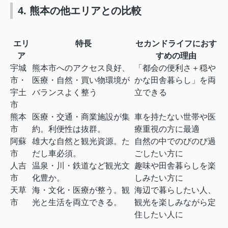
4. 熊本の他エリアとの比較
エリ
特長
セカンドライフにおす
ア
すめの理由
宇城
熊本市へのアクセス良好、
「都会の便利さ＋穏や
市・
医療・自然・買い物環境が
かな田舎暮らし」を両
宇土
バランスよく整う
立できる
市
熊本
医療・交通・商業施設が集
車を持たない世帯や医
市
約。利便性は抜群。
療重視の方に最適
阿蘇
雄大な自然と観光資源。た
自然の中でのびのび過
市
だし車必須。
ごしたい方に
人吉
温泉・川・鉄道など観光文
趣味や田舎暮らしを楽
市
化豊か。
しみたい方に
天草
海・文化・医療が整う。観
海辺で暮らしたい人、
市
光と生活を両立できる。
観光を楽しみながら定
住したい人に