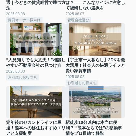
選｜今どきの賃貸経営で勝つ方
は？――こんなサインに注意し
法
て後悔しない選択を
2025.08.08
2025.08.07
賃貸オーナー様向け
管理会社選び
“人見知りでも大丈夫！”相談し
【宇土市一人暮らし】2DKを最
やすい不動産会社の見つけ方
大活用！社会人の快適ライフと
賢い家賃事情
2025.08.03
2025.08.02
お引越しお役立ち
お引越しお役立ち
定年後のセカンドライフに最
駅徒歩10分以内は本当に便
適！熊本への移住おすすめエリ
利？ “熊本ならでは”の移動事
アと支援制度
情をプロ目線で解説