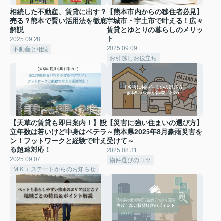
相続した不動産、賃貸に出す？
【熊本市内からの移住者必見】
売る？熊本で賢い活用法を徹底
宇城市・宇土市で叶える！広々
解説
賃貸とゆとりの暮らしのメリッ
ト
2025.09.28
2025.09.09
不動産と相続
お引越しお役立ち
【天草の賃貸も即日案内！】設
【災害に強い住まいの選び方】
立年数は若いけど中身はベテラ
～熊本県2025年8月豪雨災害を
ン！フットワークと経験で叶え
受けて～
る超速対応！
2025.08.31
2025.09.07
物件選びのコツ
ＭＫエステートからのお知らせ