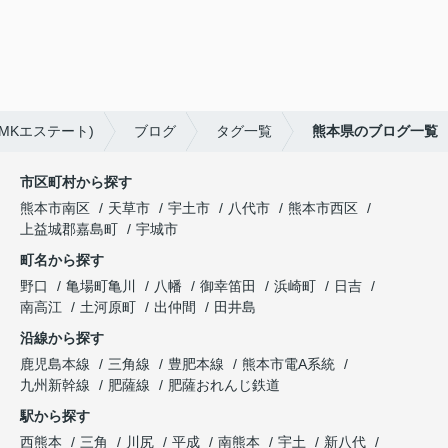
MKエステート)
ブログ
タグ一覧
熊本県のブログ一覧
市区町村から探す
熊本市南区
天草市
宇土市
八代市
熊本市西区
上益城郡嘉島町
宇城市
町名から探す
野口
亀場町亀川
八幡
御幸笛田
浜崎町
日吉
南高江
土河原町
出仲間
田井島
沿線から探す
鹿児島本線
三角線
豊肥本線
熊本市電A系統
九州新幹線
肥薩線
肥薩おれんじ鉄道
駅から探す
西熊本
三角
川尻
平成
南熊本
宇土
新八代