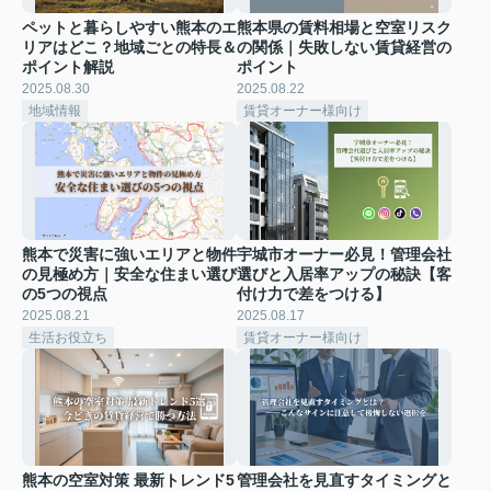
ペットと暮らしやすい熊本のエ
熊本県の賃料相場と空室リスク
リアはどこ？地域ごとの特長＆
の関係｜失敗しない賃貸経営の
ポイント解説
ポイント
2025.08.30
2025.08.22
地域情報
賃貸オーナー様向け
熊本で災害に強いエリアと物件
宇城市オーナー必見！管理会社
の見極め方｜安全な住まい選び
選びと入居率アップの秘訣【客
の5つの視点
付け力で差をつける】
2025.08.21
2025.08.17
生活お役立ち
賃貸オーナー様向け
熊本の空室対策 最新トレンド5
管理会社を見直すタイミングと