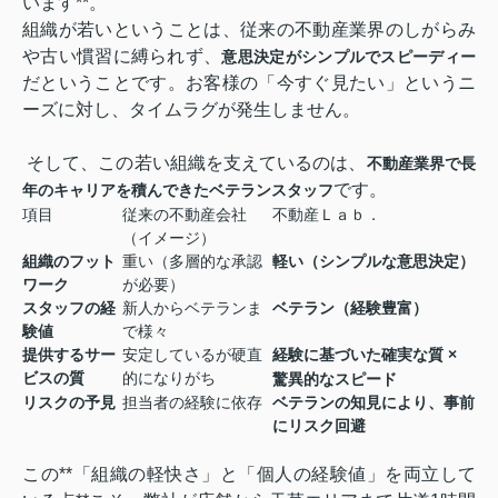
います**。
組織が若いということは、従来の不動産業界のしがらみ
や古い慣習に縛られず、
意思決定がシンプルでスピーディー
だということです。お客様の「今すぐ見たい」というニ
ーズに対し、
タイムラグが発生しません。
そして、この若い組織を支えているのは、
不動産業界で長
です。
年のキャリアを積んできたベテランスタッフ
項目
従来の不動産会社
不動産Ｌａｂ．
（イメージ）
組織のフット
重い（多層的な承認
軽い（シンプルな意思決定）
ワーク
が必要）
スタッフの経
新人からベテランま
ベテラン（経験豊富）
験値
で様々
提供するサー
安定しているが硬直
経験に基づいた確実な質
×
ビスの質
的になりがち
驚異的なスピード
リスクの予見
担当者の経験に依存
ベテランの知見により、事前
にリスク回避
この**「組織の軽快さ」と「個人の経験値」を両立して