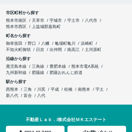
市区町村から探す
熊本市南区
天草市
宇城市
宇土市
八代市
熊本市西区
上益城郡嘉島町
町名から探す
御幸笛田
野口
八幡
亀場町亀川
浜崎町
不知火町御領
日吉
出仲間
南高江
土河原町
沿線から探す
鹿児島本線
三角線
豊肥本線
熊本市電A系統
九州新幹線
肥薩線
肥薩おれんじ鉄道
駅から探す
西熊本
三角
川尻
平成
松橋
南熊本
宇土
新八代
富合
八代
不動産Ｌａｂ．/株式会社ＭＫエステート