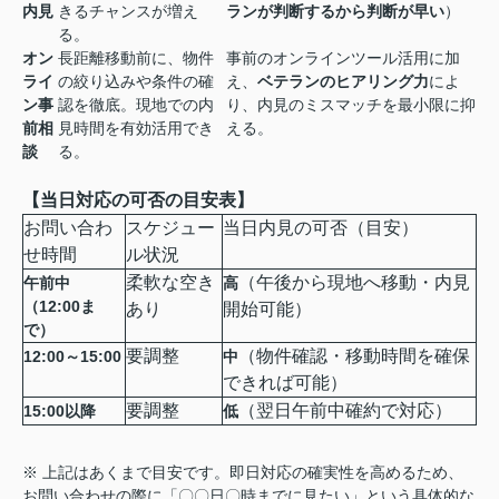
内見
きるチャンスが増え
ランが判断するから判断が早い
）
る。
オン
長距離移動前に、物件
事前のオンラインツール活用に加
ライ
の絞り込みや条件の確
え、
ベテランのヒアリング力
によ
ン事
認を徹底。現地での内
り、内見のミスマッチを最小限に抑
前相
見時間を有効活用でき
える。
談
る。
【当日対応の可否の目安表】
お問い合わ
スケジュー
当日内見の可否（目安）
せ時間
ル状況
柔軟な空き
（午後から現地へ移動・内見
午前中
高
（12:00ま
あり
開始可能）
で）
要調整
（物件確認・移動時間を確保
12:00～15:00
中
できれば可能）
要調整
（翌日午前中確約で対応）
15:00以降
低
※ 上記はあくまで目安です。即日対応の確実性を高めるため、
お問い合わせの際に「〇〇日〇時までに見たい」という具体的な