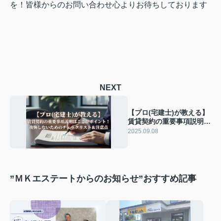
を！皆様からのお問い合わせ心よりお待ちしております
NEXT
【プロ(宅建士)が教える】
賃貸契約の重要事項説明は
ここがポイント！後悔しな
2025.09.08
いためのチェックリスト＆
注意点
”ＭＫエステートからのお知らせ”おすすめ記事