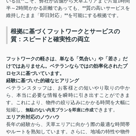
いる点**こそ、弊社が店舗から天草エリアまで片道1時間
半～2時間かかる距離であっても、**質の高いサービスを
維持したまま「即日対応」**を可能にする根拠です。
根拠に基づくフットワークとサービスの
質：スピードと確実性の両立
フットワークの軽さは、単なる「気合い」や「若さ」だ
けではありません。
ベテランならではの効率化されたプ
ロセス
に基づいています。
経験に基づいた的確なヒアリング
ベテランスタッフは、お客様との短いやり取りの中か
ら、本当に必要な情報を瞬時に引き出すことができま
す。これにより、物件の絞り込みにかかる時間を大幅に
短縮し、
できます。
無駄のない内見プランを即座に作成
エリア外対応のノウハウ
長年の経験から、天草エリアに向かう際の最適な時間帯
やルートを熟知しています。さらに、地域の特性や物件