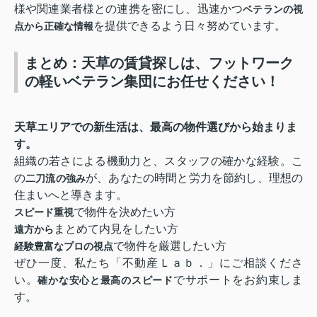
様や関連業者様との連携を密にし、迅速かつ
ベテランの視
を提供できるよう日々努めています。
点から正確な情報
まとめ：天草の賃貸探しは、フットワーク
の軽いベテラン集団にお任せください！
天草エリアでの新生活は、最高の物件選びから始まりま
す。
組織の若さによる機動力と、スタッフの確かな経験。こ
の
が、あなたの時間と労力を節約し、理想の
二刀流の強み
住まいへと導きます。
で物件を決めたい方
スピード重視
まとめて内見をしたい方
遠方から
で物件を厳選したい方
経験豊富なプロの視点
ぜひ一度、私たち「不動産Ｌａｂ．」にご相談くださ
い。
でサポートをお約束しま
確かな安心と最高のスピード
す。