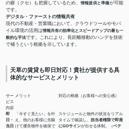
の癖（クセ）も把握しているため、
が可能
情報提供と準備
です。
デジタル・ファーストの情報共有
現代の不動産・営業職において、クラウドツールやモバ
イル環境の活用は
情報共有の効率化とスピードアップの最も一
です。これにより、長距離移動のハンデを技術
般的な手法
で補うという根拠を示しています。
天草の賃貸も即日対応！貴社が提供する具
体的なサービスとメリット
サー
メリット
対応の根拠（お客様への安心感）
ビス
内容
即
「今すぐ見たい」を叶
スケジュールと物件の状況をリアル
日・
え、他のお客様に先駆
タイムで確認し、
担当者権限で即座
当日
けて優良物件を確保で
にGOサイン
が出せる体制。（
ベテ