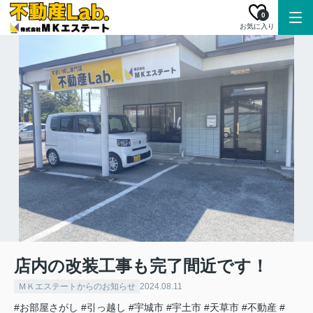
0
お気に入り
店内の改装工事も完了間近です！
ＭＫエステートからのお知らせ
2024.08.11
#お部屋さがし
#引っ越し
#宇城市
#宇土市
#天草市
#不動産
#