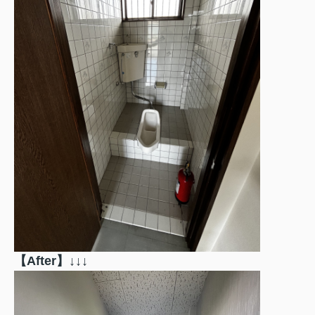
【After
】↓↓↓