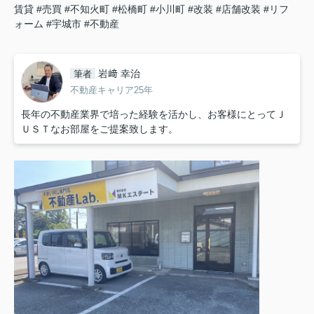
賃貸
#売買
#不知火町
#松橋町
#小川町
#改装
#店舗改装
#リフ
ォーム
#宇城市
#不動産
岩﨑 幸治
筆者
不動産キャリア25年
長年の不動産業界で培った経験を活かし、お客様にとってＪ
ＵＳＴなお部屋をご提案致します。