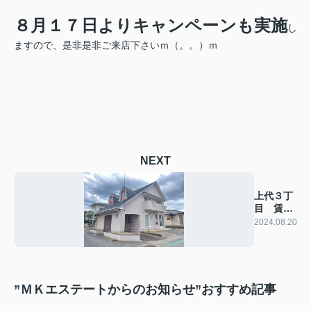
８月１７日よりキャンペーンも実施
し
ますので、是非是非ご来店下さいｍ（。。）ｍ
NEXT
上代３丁
目 賃貸
戸建
2024.08.20
”ＭＫエステートからのお知らせ”おすすめ記事