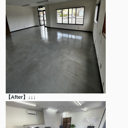
【After
】↓↓↓