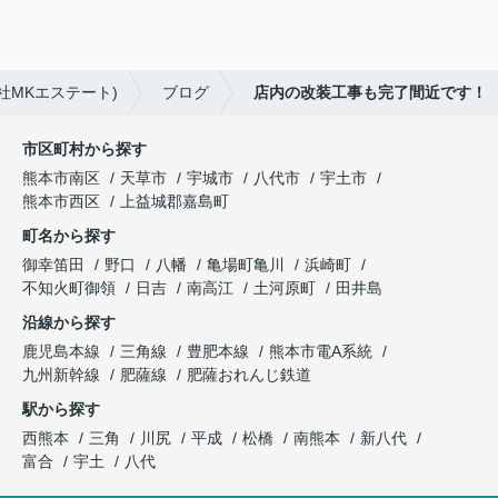
社MKエステート)
ブログ
店内の改装工事も完了間近です！
市区町村から探す
熊本市南区
天草市
宇城市
八代市
宇土市
熊本市西区
上益城郡嘉島町
町名から探す
御幸笛田
野口
八幡
亀場町亀川
浜崎町
不知火町御領
日吉
南高江
土河原町
田井島
沿線から探す
鹿児島本線
三角線
豊肥本線
熊本市電A系統
九州新幹線
肥薩線
肥薩おれんじ鉄道
駅から探す
西熊本
三角
川尻
平成
松橋
南熊本
新八代
富合
宇土
八代