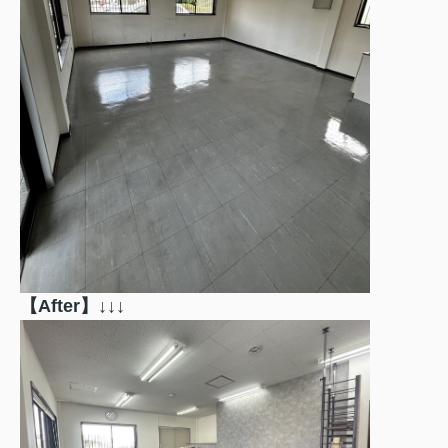
【After
】↓↓↓